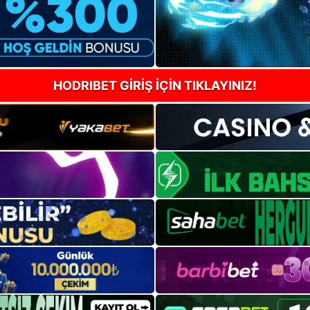
HODRIBET GİRİŞ İÇİN TIKLAYINIZ!