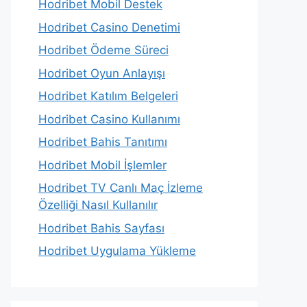
Hodribet Mobil Destek
Hodribet Casino Denetimi
Hodribet Ödeme Süreci
Hodribet Oyun Anlayışı
Hodribet Katılım Belgeleri
Hodribet Casino Kullanımı
Hodribet Bahis Tanıtımı
Hodribet Mobil İşlemler
Hodribet TV Canlı Maç İzleme
Özelliği Nasıl Kullanılır
Hodribet Bahis Sayfası
Hodribet Uygulama Yükleme