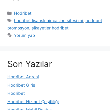
Kategoriler
Hodribet
Etiketler
hodribet lisanslı bir casino sitesi mi
,
hodribet
promosyon
,
şikayetler hodribet
Yorum yap
Son Yazılar
Hodribet Adresi
Hodribet Giriş
Hodribet
Hodribet Hizmet Çeşitliliği
Hodribet Mobil Destek