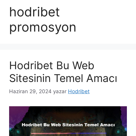
hodribet
promosyon
Hodribet Bu Web
Sitesinin Temel Amacı
Haziran 29, 2024
yazar
Hodribet