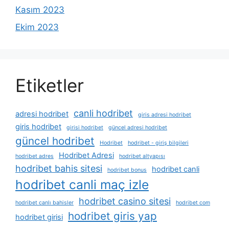
Kasım 2023
Ekim 2023
Etiketler
canli hodribet
adresi hodribet
giris adresi hodribet
giris hodribet
girisi hodribet
güncel adresi hodribet
güncel hodribet
Hodribet
hodribet - giriş bilgileri
Hodribet Adresi
hodribet adres
hodribet altyapısı
hodribet bahis sitesi
hodribet canli
hodribet bonus
hodribet canli maç izle
hodribet casino sitesi
hodribet canlı bahisler
hodribet com
hodribet giris yap
hodribet girisi