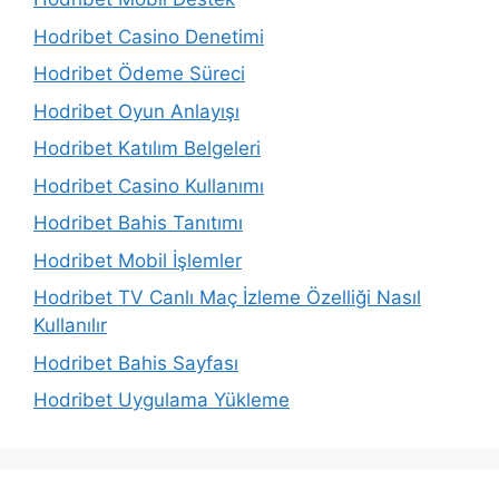
Hodribet Casino Denetimi
Hodribet Ödeme Süreci
Hodribet Oyun Anlayışı
Hodribet Katılım Belgeleri
Hodribet Casino Kullanımı
Hodribet Bahis Tanıtımı
Hodribet Mobil İşlemler
Hodribet TV Canlı Maç İzleme Özelliği Nasıl
Kullanılır
Hodribet Bahis Sayfası
Hodribet Uygulama Yükleme