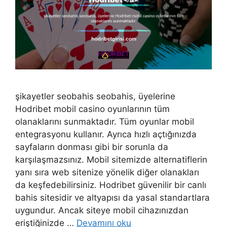
şikayetler seobahis seobahis, üyelerine
Hodribet mobil casino oyunlarının tüm
olanaklarını sunmaktadır. Tüm oyunlar mobil
entegrasyonu kullanır. Ayrıca hızlı açtığınızda
sayfaların donması gibi bir sorunla da
karşılaşmazsınız. Mobil sitemizde alternatiflerin
yanı sıra web sitenize yönelik diğer olanakları
da keşfedebilirsiniz. Hodribet güvenilir bir canlı
bahis sitesidir ve altyapısı da yasal standartlara
uygundur. Ancak siteye mobil cihazınızdan
eriştiğinizde …
Devamını oku