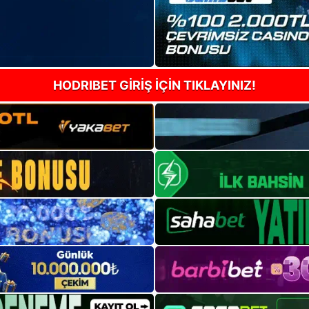
HODRIBET GİRİŞ İÇİN TIKLAYINIZ!