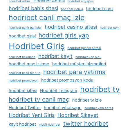
Hodribet Adresi
hodribet adres
hodribet altyapısı
hodribet bahis sitesi
hodribet canli
hodribet bonus
hodribet canli maç izle
hodribet casino sitesi
hodribet canlı bahisler
hodribet com
hodribet giris yap
hodribet girisi
Hodribet Giriş
hodribet güncel adresi
hodribet kayit
hodribet hakkında
hodribet kaç oldu
hodribet maç izleme
hodribet müşteri hizmetleri
hodribet para yatirma
hodribet nasil bir site
hodribet promosyon kodu
hodribet promosyon
hodribet tv
hodribet sitesi
Hodribet Telegram
hodribet tv canli maç
hodribet tv izle
Hodribet Twitter
hodribet whatsapp
hodribet yeni adres
Hodribet Yeni Giriş
Hodribet Şikayet
twitter hodribet
kayit hodribet
mobil hodribet