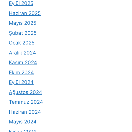
Eylül 2025
Haziran 2025
Mayıs 2025
Şubat 2025
Ocak 2025
Aralık 2024
Kasım 2024
Ekim 2024
Eylül 2024
Ağustos 2024
Temmuz 2024
Haziran 2024
Mayıs 2024
Nisan 2024