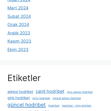
Mart 2024
Şubat 2024
Ocak 2024
Aralık 2023
Kasım 2023
Ekim 2023
Etiketler
canli hodribet
adresi hodribet
giris adresi hodribet
giris hodribet
girisi hodribet
güncel adresi hodribet
güncel hodribet
Hodribet
hodribet - giriş bilgileri