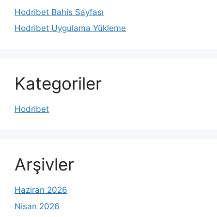
Hodribet Bahis Sayfası
Hodribet Uygulama Yükleme
Kategoriler
Hodribet
Arşivler
Haziran 2026
Nisan 2026