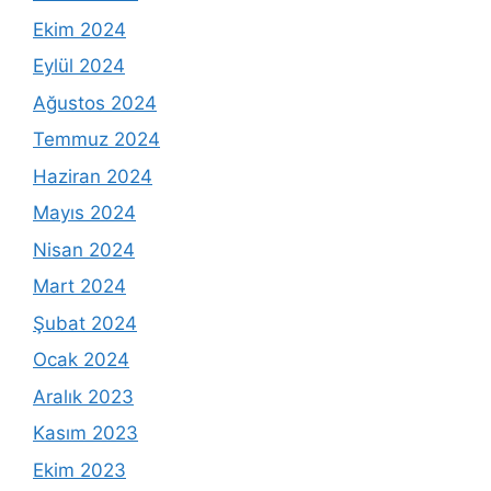
Ekim 2024
Eylül 2024
Ağustos 2024
Temmuz 2024
Haziran 2024
Mayıs 2024
Nisan 2024
Mart 2024
Şubat 2024
Ocak 2024
Aralık 2023
Kasım 2023
Ekim 2023