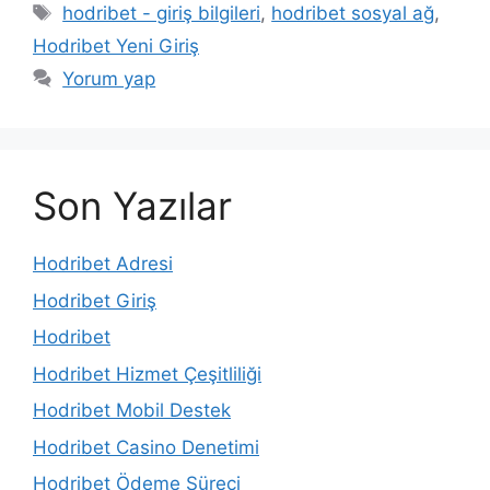
Etiketler
hodribet - giriş bilgileri
,
hodribet sosyal ağ
,
Hodribet Yeni Giriş
Yorum yap
Son Yazılar
Hodribet Adresi
Hodribet Giriş
Hodribet
Hodribet Hizmet Çeşitliliği
Hodribet Mobil Destek
Hodribet Casino Denetimi
Hodribet Ödeme Süreci