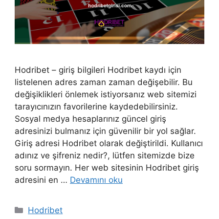
Hodribet – giriş bilgileri Hodribet kaydı için
listelenen adres zaman zaman değişebilir. Bu
değişiklikleri önlemek istiyorsanız web sitemizi
tarayıcınızın favorilerine kaydedebilirsiniz.
Sosyal medya hesaplarınız güncel giriş
adresinizi bulmanız için güvenilir bir yol sağlar.
Giriş adresi Hodribet olarak değiştirildi. Kullanıcı
adınız ve şifreniz nedir?, lütfen sitemizde bize
soru sormayın. Her web sitesinin Hodribet giriş
adresini en …
Devamını oku
Kategoriler
Hodribet