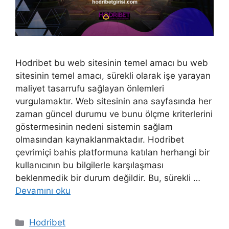
Hodribet bu web sitesinin temel amacı bu web
sitesinin temel amacı, sürekli olarak işe yarayan
maliyet tasarrufu sağlayan önlemleri
vurgulamaktır. Web sitesinin ana sayfasında her
zaman güncel durumu ve bunu ölçme kriterlerini
göstermesinin nedeni sistemin sağlam
olmasından kaynaklanmaktadır. Hodribet
çevrimiçi bahis platformuna katılan herhangi bir
kullanıcının bu bilgilerle karşılaşması
beklenmedik bir durum değildir. Bu, sürekli …
Devamını oku
Kategoriler
Hodribet