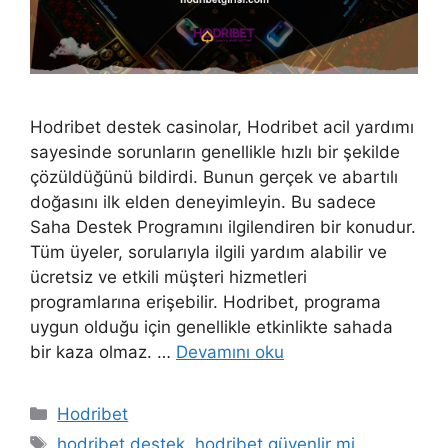
Hodribet destek casinolar, Hodribet acil yardımı
sayesinde sorunların genellikle hızlı bir şekilde
çözüldüğünü bildirdi. Bunun gerçek ve abartılı
doğasını ilk elden deneyimleyin. Bu sadece
Saha Destek Programını ilgilendiren bir konudur.
Tüm üyeler, sorularıyla ilgili yardım alabilir ve
ücretsiz ve etkili müşteri hizmetleri
programlarına erişebilir. Hodribet, programa
uygun olduğu için genellikle etkinlikte sahada
bir kaza olmaz. …
Devamını oku
Kategoriler
Hodribet
Etiketler
hodribet destek
,
hodribet güvenlir mi
,