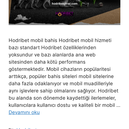
Hodribet mobil bahis Hodribet mobil hizmeti
bazı standart Hodribet özelliklerinden
yoksundur ve bazı alanlarda ana web
sitesinden daha kötü performans
göstermektedir. Mobil cihazların popülaritesi
arttıkça, popüler bahis siteleri mobil sitelerine
daha fazla odaklanıyor ve mobil muadilleriyle
aynı işlevlere sahip olmalarını sağlıyor. Hodribet
bu alanda son dönemde kaydettiği ilerlemeler,
kullanıcılara kullanıcı dostu ve kaliteli bir mobil …
Devamını oku