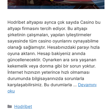
Hodribet altyapısı ayrıca çok sayıda Casino bu
altyapı firmasını tercih ediyor. Bu altyapı
şirketinin çalışmaları, yapılan iyileştirmeler
sayesinde tüm casino oyunlarını oynayabilme
olanağı sağlamıştır. Hesabınızdaki parayı hızla
oyuna aktarın. Hesap bakiyeniz anında
güncellenecektir. Oynarken ara sıra yaşanan
kekemelik veya donma gibi bir sorun yoktur.
İnternet hızınızın yeterince hızlı olmaması
durumunda bilgisayarınızda sorunlarla
karşılaşabilirsiniz. Bu durumlarla …
Devamını
oku
Kategoriler
Hodribet