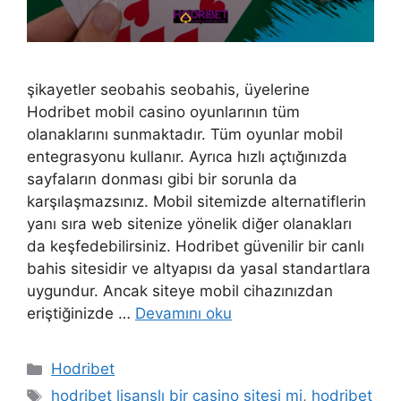
şikayetler seobahis seobahis, üyelerine
Hodribet mobil casino oyunlarının tüm
olanaklarını sunmaktadır. Tüm oyunlar mobil
entegrasyonu kullanır. Ayrıca hızlı açtığınızda
sayfaların donması gibi bir sorunla da
karşılaşmazsınız. Mobil sitemizde alternatiflerin
yanı sıra web sitenize yönelik diğer olanakları
da keşfedebilirsiniz. Hodribet güvenilir bir canlı
bahis sitesidir ve altyapısı da yasal standartlara
uygundur. Ancak siteye mobil cihazınızdan
eriştiğinizde …
Devamını oku
Kategoriler
Hodribet
Etiketler
hodribet lisanslı bir casino sitesi mi
,
hodribet