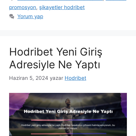
promosyon
,
şikayetler hodribet
Yorum yap
Hodribet Yeni Giriş
Adresiyle Ne Yaptı
Haziran 5, 2024
yazar
Hodribet