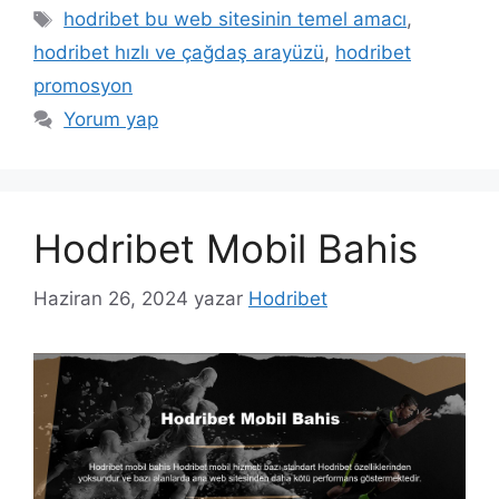
Etiketler
hodribet bu web sitesinin temel amacı
,
hodribet hızlı ve çağdaş arayüzü
,
hodribet
promosyon
Yorum yap
Hodribet Mobil Bahis
Haziran 26, 2024
yazar
Hodribet