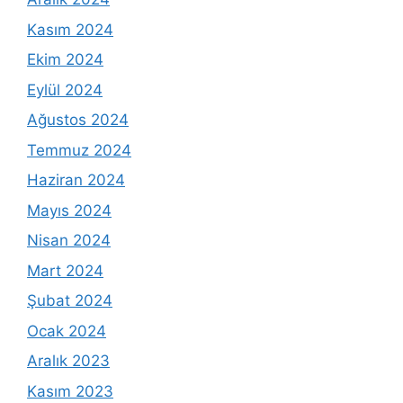
Kasım 2024
Ekim 2024
Eylül 2024
Ağustos 2024
Temmuz 2024
Haziran 2024
Mayıs 2024
Nisan 2024
Mart 2024
Şubat 2024
Ocak 2024
Aralık 2023
Kasım 2023