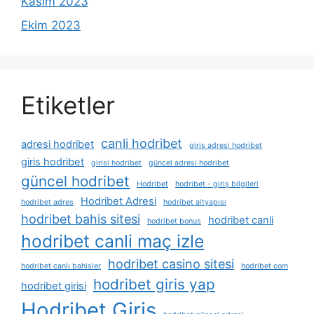
Kasım 2023
Ekim 2023
Etiketler
canli hodribet
adresi hodribet
giris adresi hodribet
giris hodribet
girisi hodribet
güncel adresi hodribet
güncel hodribet
Hodribet
hodribet - giriş bilgileri
Hodribet Adresi
hodribet adres
hodribet altyapısı
hodribet bahis sitesi
hodribet canli
hodribet bonus
hodribet canli maç izle
hodribet casino sitesi
hodribet canlı bahisler
hodribet com
hodribet giris yap
hodribet girisi
Hodribet Giriş