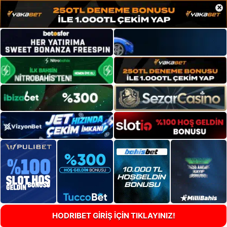
×
HODRIBET GİRİŞ İÇİN TIKLAYINIZ!