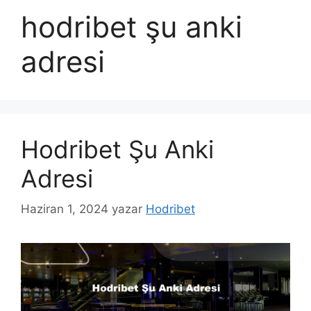
hodribet şu anki
adresi
Hodribet Şu Anki
Adresi
Haziran 1, 2024
yazar
Hodribet