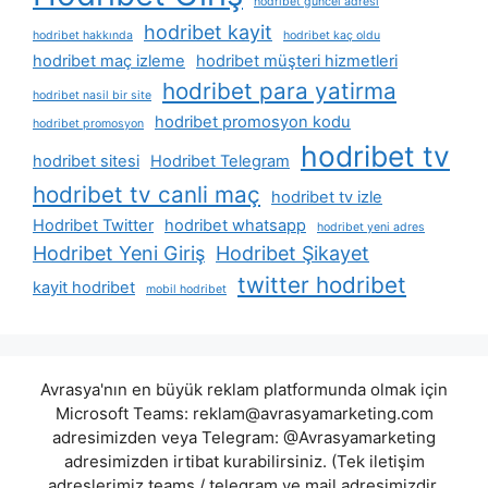
hodribet güncel adresi
hodribet kayit
hodribet hakkında
hodribet kaç oldu
hodribet maç izleme
hodribet müşteri hizmetleri
hodribet para yatirma
hodribet nasil bir site
hodribet promosyon kodu
hodribet promosyon
hodribet tv
hodribet sitesi
Hodribet Telegram
hodribet tv canli maç
hodribet tv izle
Hodribet Twitter
hodribet whatsapp
hodribet yeni adres
Hodribet Yeni Giriş
Hodribet Şikayet
twitter hodribet
kayit hodribet
mobil hodribet
Avrasya'nın en büyük reklam platformunda olmak için
Microsoft Teams:
reklam@avrasyamarketing.com
adresimizden veya Telegram: @Avrasyamarketing
adresimizden irtibat kurabilirsiniz. (Tek iletişim
adreslerimiz teams / telegram ve mail adresimizdir.