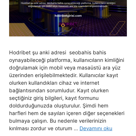
Hodribet şu anki adresi seobahis bahis
oynayabileceği platforma, kullanıcıların kimliğini
doğrulamak için mobil veya masaüstü ara yüz
üzerinden erişilebilmektedir. Kullanıcılar kayıt
olurken kullandıkları cihaz ve internet
bağlantısından sorumludur. Kayıt olurken
seçtiğiniz giriş bilgileri, kayıt formunu
doldurduğunuzda oluşturulur. Şimdi hem
harfleri hem de sayıları içeren diğer seçenekleri
bulmaya çalışın. Bu nedenle verilerinizin
kırılması zordur ve oturum …
Devamını oku