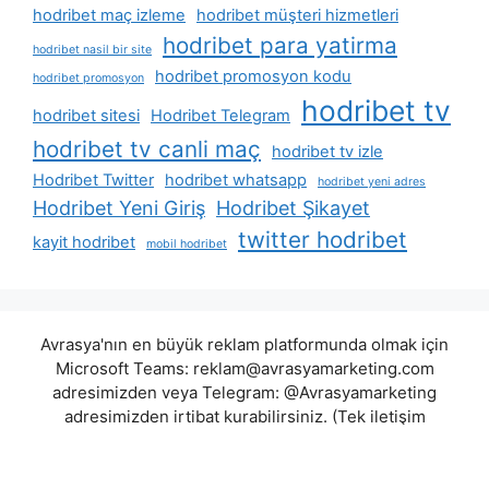
hodribet maç izleme
hodribet müşteri hizmetleri
hodribet para yatirma
hodribet nasil bir site
hodribet promosyon kodu
hodribet promosyon
hodribet tv
hodribet sitesi
Hodribet Telegram
hodribet tv canli maç
hodribet tv izle
Hodribet Twitter
hodribet whatsapp
hodribet yeni adres
Hodribet Yeni Giriş
Hodribet Şikayet
twitter hodribet
kayit hodribet
mobil hodribet
Avrasya'nın en büyük reklam platformunda olmak için
Microsoft Teams:
reklam@avrasyamarketing.com
adresimizden veya Telegram: @Avrasyamarketing
adresimizden irtibat kurabilirsiniz. (Tek iletişim
adreslerimiz teams / telegram ve mail adresimizdir.
Harici hiçbir iletişim adresimiz bulunmamaktadır.
Lütfen itibar etmeyiniz.) Türkiye yasalarına göre 7258