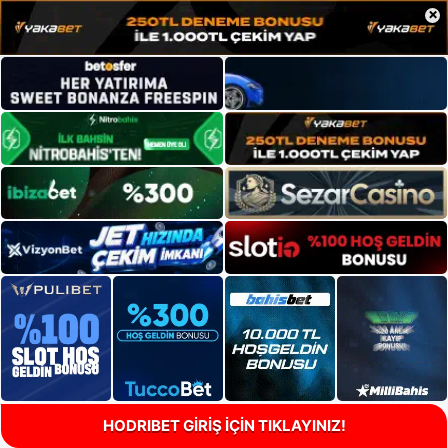
×
HODRIBET GİRİŞ İÇİN TIKLAYINIZ!