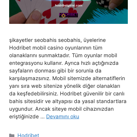
şikayetler seobahis seobahis, üyelerine
Hodribet mobil casino oyunlarının tüm
olanaklarını sunmaktadır. Tüm oyunlar mobil
entegrasyonu kullanır. Ayrıca hızlı açtığınızda
sayfaların donması gibi bir sorunla da
karşılaşmazsınız. Mobil sitemizde alternatiflerin
yanı sıra web sitenize yönelik diğer olanakları
da keşfedebilirsiniz. Hodribet güvenilir bir canlı
bahis sitesidir ve altyapısı da yasal standartlara
uygundur. Ancak siteye mobil cihazınızdan
eriştiğinizde …
Devamını oku
Kategoriler
Hodribet