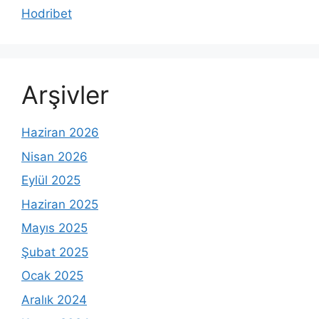
Hodribet
Arşivler
Haziran 2026
Nisan 2026
Eylül 2025
Haziran 2025
Mayıs 2025
Şubat 2025
Ocak 2025
Aralık 2024