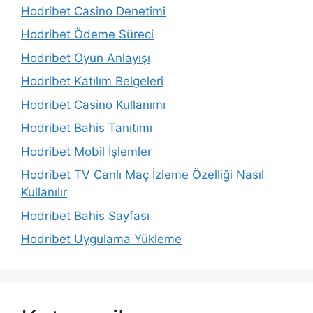
Hodribet Casino Denetimi
Hodribet Ödeme Süreci
Hodribet Oyun Anlayışı
Hodribet Katılım Belgeleri
Hodribet Casino Kullanımı
Hodribet Bahis Tanıtımı
Hodribet Mobil İşlemler
Hodribet TV Canlı Maç İzleme Özelliği Nasıl
Kullanılır
Hodribet Bahis Sayfası
Hodribet Uygulama Yükleme