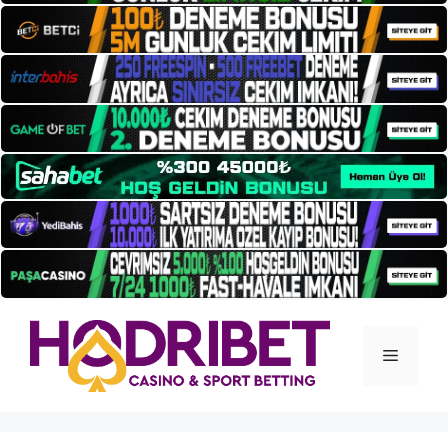
İçeriğe
atla
Menü