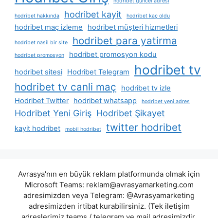
hodribet güncel adresi
hodribet kayit
hodribet hakkında
hodribet kaç oldu
hodribet maç izleme
hodribet müşteri hizmetleri
hodribet para yatirma
hodribet nasil bir site
hodribet promosyon kodu
hodribet promosyon
hodribet tv
hodribet sitesi
Hodribet Telegram
hodribet tv canli maç
hodribet tv izle
Hodribet Twitter
hodribet whatsapp
hodribet yeni adres
Hodribet Yeni Giriş
Hodribet Şikayet
twitter hodribet
kayit hodribet
mobil hodribet
Avrasya'nın en büyük reklam platformunda olmak için
Microsoft Teams:
reklam@avrasyamarketing.com
adresimizden veya Telegram: @Avrasyamarketing
adresimizden irtibat kurabilirsiniz. (Tek iletişim
adreslerimiz teams / telegram ve mail adresimizdir.