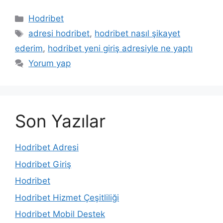
Kategoriler
Hodribet
Etiketler
adresi hodribet
,
hodribet nasıl şikayet
ederim
,
hodribet yeni giriş adresiyle ne yaptı
Yorum yap
Son Yazılar
Hodribet Adresi
Hodribet Giriş
Hodribet
Hodribet Hizmet Çeşitliliği
Hodribet Mobil Destek