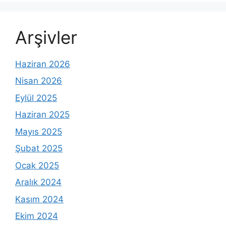
Arşivler
Haziran 2026
Nisan 2026
Eylül 2025
Haziran 2025
Mayıs 2025
Şubat 2025
Ocak 2025
Aralık 2024
Kasım 2024
Ekim 2024