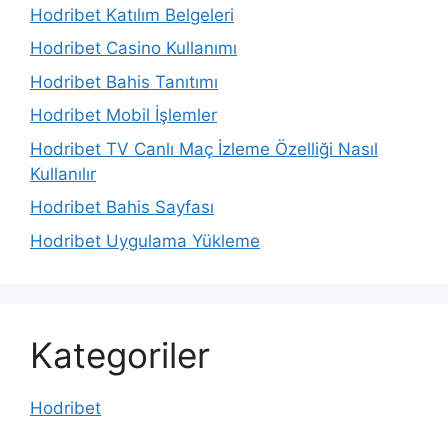
Hodribet Katılım Belgeleri
Hodribet Casino Kullanımı
Hodribet Bahis Tanıtımı
Hodribet Mobil İşlemler
Hodribet TV Canlı Maç İzleme Özelliği Nasıl
Kullanılır
Hodribet Bahis Sayfası
Hodribet Uygulama Yükleme
Kategoriler
Hodribet