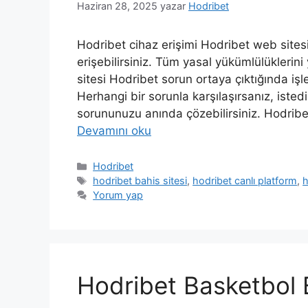
Haziran 28, 2025
yazar
Hodribet
Hodribet cihaz erişimi Hodribet web sites
erişebilirsiniz. Tüm yasal yükümlülüklerini y
sitesi Hodribet sorun ortaya çıktığında işl
Herhangi bir sorunla karşılaşırsanız, isted
sorununuzu anında çözebilirsiniz. Hodribet
Devamını oku
Kategoriler
Hodribet
Etiketler
hodribet bahis sitesi
,
hodribet canlı platform
,
h
Yorum yap
Hodribet Basketbol B