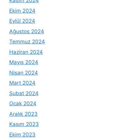
Kasım 2024
Ekim 2024
Eylül 2024
Ağustos 2024
Temmuz 2024
Haziran 2024
Mayıs 2024
Nisan 2024
Mart 2024
Şubat 2024
Ocak 2024
Aralık 2023
Kasım 2023
Ekim 2023