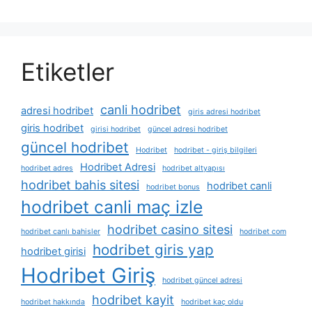
Etiketler
canli hodribet
adresi hodribet
giris adresi hodribet
giris hodribet
girisi hodribet
güncel adresi hodribet
güncel hodribet
Hodribet
hodribet - giriş bilgileri
Hodribet Adresi
hodribet adres
hodribet altyapısı
hodribet bahis sitesi
hodribet canli
hodribet bonus
hodribet canli maç izle
hodribet casino sitesi
hodribet canlı bahisler
hodribet com
hodribet giris yap
hodribet girisi
Hodribet Giriş
hodribet güncel adresi
hodribet kayit
hodribet hakkında
hodribet kaç oldu