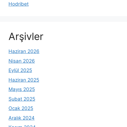
Hodribet
Arşivler
Haziran 2026
Nisan 2026
Eylül 2025
Haziran 2025
Mayıs 2025
Şubat 2025
Ocak 2025
Aralık 2024