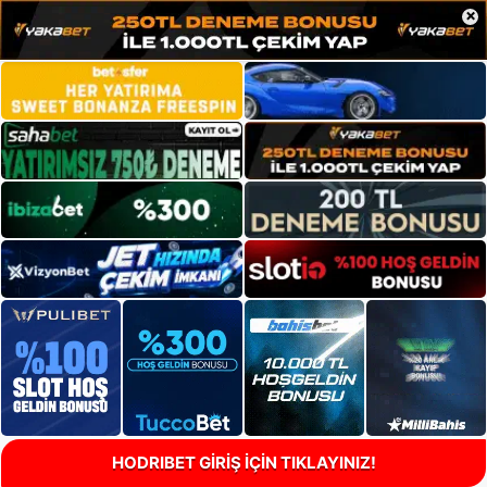
×
HODRIBET GİRİŞ İÇİN TIKLAYINIZ!