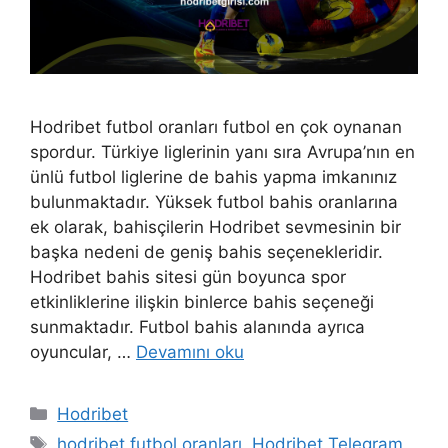
Hodribet futbol oranları futbol en çok oynanan
spordur. Türkiye liglerinin yanı sıra Avrupa’nın en
ünlü futbol liglerine de bahis yapma imkanınız
bulunmaktadır. Yüksek futbol bahis oranlarına
ek olarak, bahisçilerin Hodribet sevmesinin bir
başka nedeni de geniş bahis seçenekleridir.
Hodribet bahis sitesi gün boyunca spor
etkinliklerine ilişkin binlerce bahis seçeneği
sunmaktadır. Futbol bahis alanında ayrıca
oyuncular, …
Devamını oku
Kategoriler
Hodribet
Etiketler
hodribet futbol oranları
,
Hodribet Telegram
,