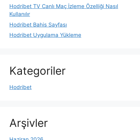
Hodribet TV Canlı Maç İzleme Özelliği Nasıl
Kullanılır
Hodribet Bahis Sayfası
Hodribet Uygulama Yükleme
Kategoriler
Hodribet
Arşivler
Haziran 2026