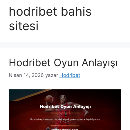
hodribet bahis
sitesi
Hodribet Oyun Anlayışı
Nisan 14, 2026
yazar
Hodribet