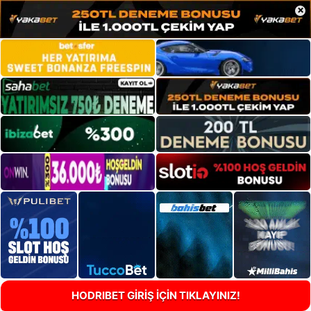
×
HODRIBET GİRİŞ İÇİN TIKLAYINIZ!