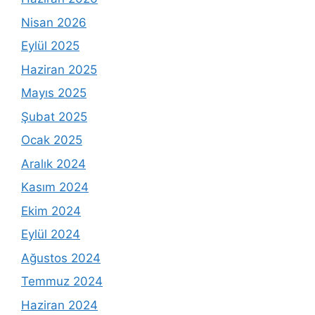
Nisan 2026
Eylül 2025
Haziran 2025
Mayıs 2025
Şubat 2025
Ocak 2025
Aralık 2024
Kasım 2024
Ekim 2024
Eylül 2024
Ağustos 2024
Temmuz 2024
Haziran 2024