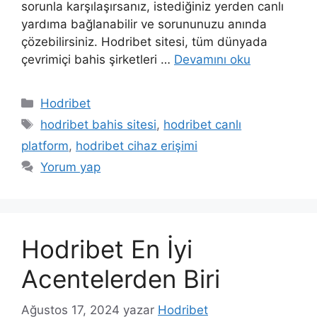
sorunla karşılaşırsanız, istediğiniz yerden canlı
yardıma bağlanabilir ve sorununuzu anında
çözebilirsiniz. Hodribet sitesi, tüm dünyada
çevrimiçi bahis şirketleri …
Devamını oku
Kategoriler
Hodribet
Etiketler
hodribet bahis sitesi
,
hodribet canlı
platform
,
hodribet cihaz erişimi
Yorum yap
Hodribet En İyi
Acentelerden Biri
Ağustos 17, 2024
yazar
Hodribet