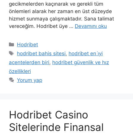
gecikmelerden kaçınarak ve gerekli tüm
önlemleri alarak her zaman en üst düzeyde
hizmet sunmaya çalışmaktadır. Sana talimat
vereceğim. Hodribet üye …
Devamını oku
Kategoriler
Hodribet
Etiketler
hodribet bahis sitesi
,
hodribet en i̇yi
acentelerden biri
,
hodribet güvenlik ve hız
özellikleri
Yorum yap
Hodribet Casino
Sitelerinde Finansal