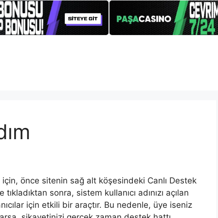
dım
çin, önce sitenin sağ alt köşesindeki Canlı Destek
ıkladıktan sonra, sistem kullanıcı adınızı açılan
ılar için etkili bir araçtır. Bu nedenle, üye iseniz
arsa, şikayetinizi gerçek zaman destek hattı