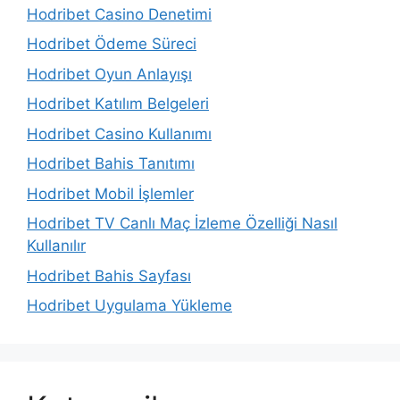
Hodribet Casino Denetimi
Hodribet Ödeme Süreci
Hodribet Oyun Anlayışı
Hodribet Katılım Belgeleri
Hodribet Casino Kullanımı
Hodribet Bahis Tanıtımı
Hodribet Mobil İşlemler
Hodribet TV Canlı Maç İzleme Özelliği Nasıl
Kullanılır
Hodribet Bahis Sayfası
Hodribet Uygulama Yükleme