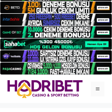
İçeriğe
atla
Menü