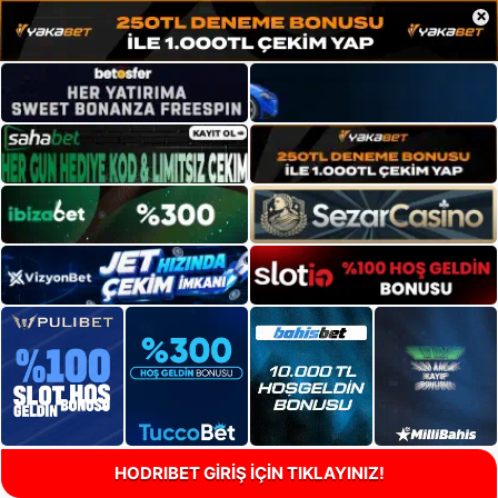
×
HODRIBET GİRİŞ İÇİN TIKLAYINIZ!