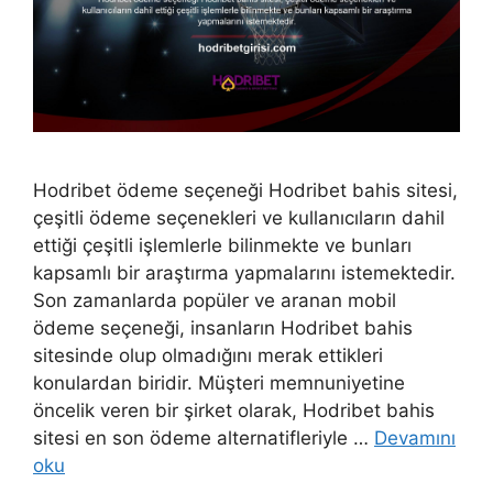
Hodribet ödeme seçeneği Hodribet bahis sitesi,
çeşitli ödeme seçenekleri ve kullanıcıların dahil
ettiği çeşitli işlemlerle bilinmekte ve bunları
kapsamlı bir araştırma yapmalarını istemektedir.
Son zamanlarda popüler ve aranan mobil
ödeme seçeneği, insanların Hodribet bahis
sitesinde olup olmadığını merak ettikleri
konulardan biridir. Müşteri memnuniyetine
öncelik veren bir şirket olarak, Hodribet bahis
sitesi en son ödeme alternatifleriyle …
Devamını
oku