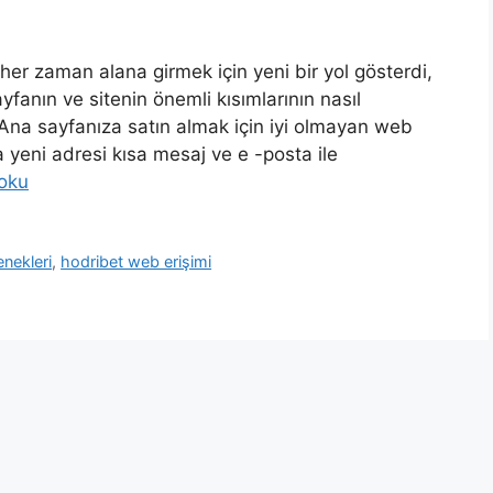
her zaman alana girmek için yeni bir yol gösterdi,
fanın ve sitenin önemli kısımlarının nasıl
z. Ana sayfanıza satın almak için iyi olmayan web
ıca yeni adresi kısa mesaj ve e -posta ile
oku
nekleri
,
hodribet web erişimi