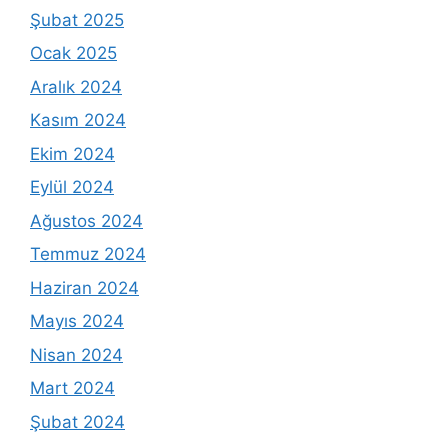
Şubat 2025
Ocak 2025
Aralık 2024
Kasım 2024
Ekim 2024
Eylül 2024
Ağustos 2024
Temmuz 2024
Haziran 2024
Mayıs 2024
Nisan 2024
Mart 2024
Şubat 2024