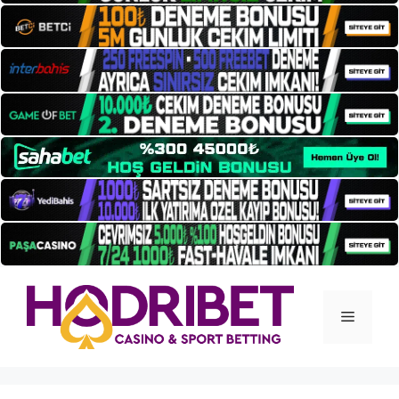
İçeriğe
atla
Menü