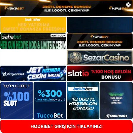
×
HODRIBET GİRİŞ İÇİN TIKLAYINIZ!