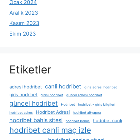
Ocak 2024
Aralık 2023
Kasım 2023
Ekim 2023
Etiketler
canli hodribet
adresi hodribet
giris adresi hodribet
giris hodribet
girisi hodribet
güncel adresi hodribet
güncel hodribet
Hodribet
hodribet - giriş bilgileri
Hodribet Adresi
hodribet adres
hodribet altyapısı
hodribet bahis sitesi
hodribet canli
hodribet bonus
hodribet canli maç izle