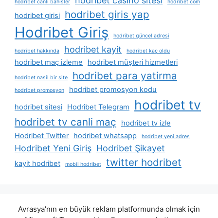
hodribet casino sitesi
hodribet canlı bahisler
hodribet com
hodribet giris yap
hodribet girisi
Hodribet Giriş
hodribet güncel adresi
hodribet kayit
hodribet hakkında
hodribet kaç oldu
hodribet maç izleme
hodribet müşteri hizmetleri
hodribet para yatirma
hodribet nasil bir site
hodribet promosyon kodu
hodribet promosyon
hodribet tv
hodribet sitesi
Hodribet Telegram
hodribet tv canli maç
hodribet tv izle
Hodribet Twitter
hodribet whatsapp
hodribet yeni adres
Hodribet Yeni Giriş
Hodribet Şikayet
twitter hodribet
kayit hodribet
mobil hodribet
Avrasya'nın en büyük reklam platformunda olmak için