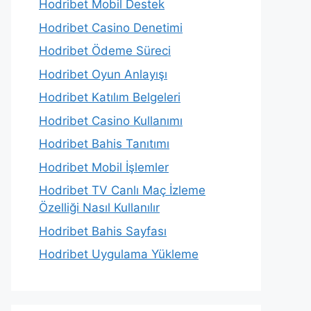
Hodribet Mobil Destek
Hodribet Casino Denetimi
Hodribet Ödeme Süreci
Hodribet Oyun Anlayışı
Hodribet Katılım Belgeleri
Hodribet Casino Kullanımı
Hodribet Bahis Tanıtımı
Hodribet Mobil İşlemler
Hodribet TV Canlı Maç İzleme
Özelliği Nasıl Kullanılır
Hodribet Bahis Sayfası
Hodribet Uygulama Yükleme