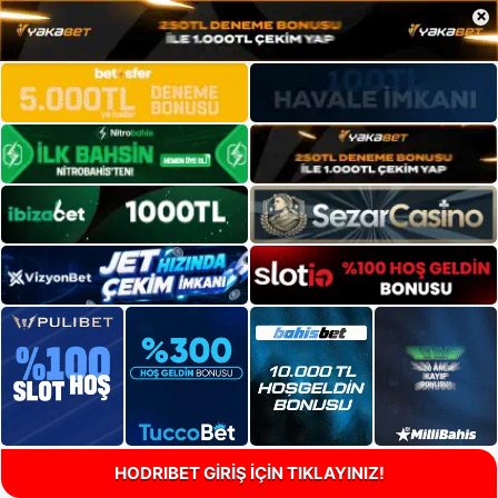
×
HODRIBET GİRİŞ İÇİN TIKLAYINIZ!