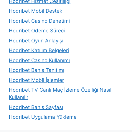
Hodribet Hizmet Çeşitliliği
Hodribet Mobil Destek
Hodribet Casino Denetimi
Hodribet Ödeme Süreci
Hodribet Oyun Anlayışı
Hodribet Katılım Belgeleri
Hodribet Casino Kullanımı
Hodribet Bahis Tanıtımı
Hodribet Mobil İşlemler
Hodribet TV Canlı Maç İzleme Özelliği Nasıl
Kullanılır
Hodribet Bahis Sayfası
Hodribet Uygulama Yükleme