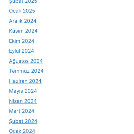
Şubat 2025
Ocak 2025
Aralık 2024
Kasım 2024
Ekim 2024
Eylül 2024
Ağustos 2024
Temmuz 2024
Haziran 2024
Mayıs 2024
Nisan 2024
Mart 2024
Şubat 2024
Ocak 2024