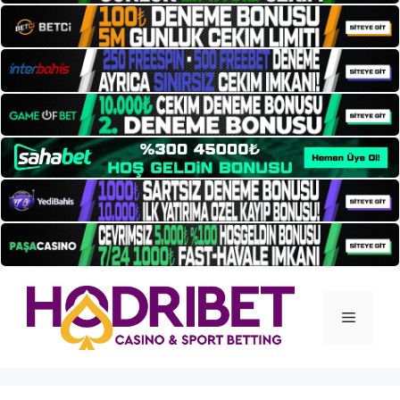
İçeriğe
atla
Menü