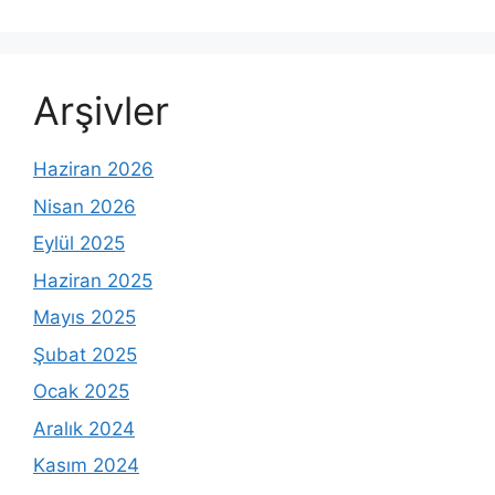
Arşivler
Haziran 2026
Nisan 2026
Eylül 2025
Haziran 2025
Mayıs 2025
Şubat 2025
Ocak 2025
Aralık 2024
Kasım 2024