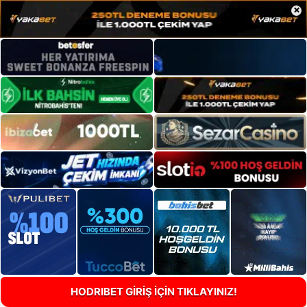
×
HODRIBET GİRİŞ İÇİN TIKLAYINIZ!