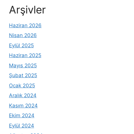
Arşivler
Haziran 2026
Nisan 2026
Eylül 2025
Haziran 2025
Mayıs 2025
Şubat 2025
Ocak 2025
Aralık 2024
Kasım 2024
Ekim 2024
Eylül 2024