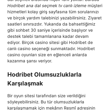
Hodribet ana dal seçmek tv canlı izleme
müşteri
hizmetleri kolay giriş sayfasına tüm sorularınızı
ve birçok yardım talebinizi yazabilirsiniz. Ziyaret
saatleri sınırsızdır. Yukarıda da bahsettiğimiz
gibi sohbet 30 saniye içerisinde başlıyor ve
destek talebi tamamlanana kadar devam
ediyor. Birçok casino sitesi gibi Hodribet de
canlı casino seçeneği sunmaktadır. Hodribet
casino oyunları size en eğlenceli anlarda
kazanma şansı veriyor.
Hodribet Olumsuzluklarla
Karşılaşmak
Bir oyun sitesi tarafından size verildiğini
söyleyebilirsiniz. Bu tür olumsuzluklarla
karşılaşmamak için mekânın Resmî adresinin