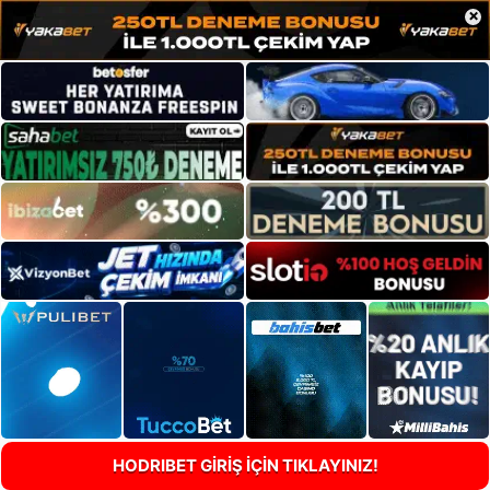
×
HODRIBET GİRİŞ İÇİN TIKLAYINIZ!