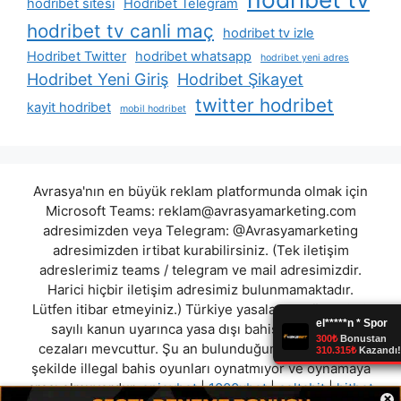
hodribet sitesi
Hodribet Telegram
hodribet tv canli maç
hodribet tv izle
Hodribet Twitter
hodribet whatsapp
hodribet yeni adres
Hodribet Yeni Giriş
Hodribet Şikayet
twitter hodribet
kayit hodribet
mobil hodribet
Avrasya'nın en büyük reklam platformunda olmak için
Microsoft Teams:
reklam@avrasyamarketing.com
adresimizden veya Telegram: @Avrasyamarketing
adresimizden irtibat kurabilirsiniz. (Tek iletişim
adreslerimiz teams / telegram ve mail adresimizdir.
Harici hiçbir iletişim adresimiz bulunmamaktadır.
Lütfen itibar etmeyiniz.) Türkiye yasalarına göre 7258
sayılı kanun uyarınca yasa dışı bahis oynamanın
cezaları mevcuttur. Şu an bulunduğunuz site hiç bir
şekilde illegal bahis oyunları oynatmıyor ve oynamaya
aracı olmuyordur.
enjoybet
|
1000xbet
|
celtabit
|
hitbet
×