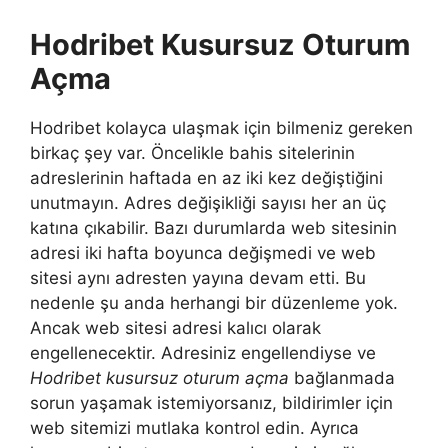
Hodribet Kusursuz Oturum
Açma
Hodribet kolayca ulaşmak için bilmeniz gereken
birkaç şey var. Öncelikle bahis sitelerinin
adreslerinin haftada en az iki kez değiştiğini
unutmayın. Adres değişikliği sayısı her an üç
katına çıkabilir. Bazı durumlarda web sitesinin
adresi iki hafta boyunca değişmedi ve web
sitesi aynı adresten yayına devam etti. Bu
nedenle şu anda herhangi bir düzenleme yok.
Ancak web sitesi adresi kalıcı olarak
engellenecektir. Adresiniz engellendiyse ve
Hodribet kusursuz oturum açma
bağlanmada
sorun yaşamak istemiyorsanız, bildirimler için
web sitemizi mutlaka kontrol edin. Ayrıca