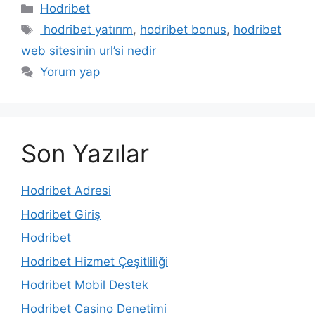
Kategoriler
Hodribet
Etiketler
hodribet yatırım
,
hodribet bonus
,
hodribet
web sitesinin url’si nedir
Yorum yap
Son Yazılar
Hodribet Adresi
Hodribet Giriş
Hodribet
Hodribet Hizmet Çeşitliliği
Hodribet Mobil Destek
Hodribet Casino Denetimi