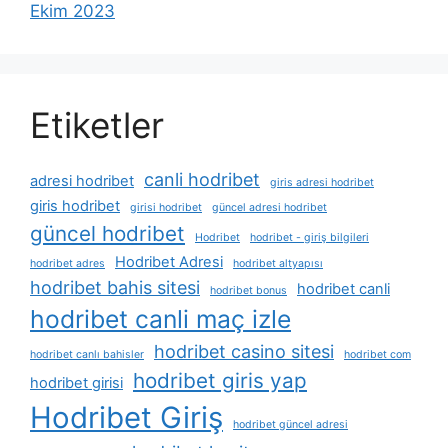
Ekim 2023
Etiketler
canli hodribet
adresi hodribet
giris adresi hodribet
giris hodribet
girisi hodribet
güncel adresi hodribet
güncel hodribet
Hodribet
hodribet - giriş bilgileri
Hodribet Adresi
hodribet adres
hodribet altyapısı
hodribet bahis sitesi
hodribet canli
hodribet bonus
hodribet canli maç izle
hodribet casino sitesi
hodribet canlı bahisler
hodribet com
hodribet giris yap
hodribet girisi
Hodribet Giriş
hodribet güncel adresi