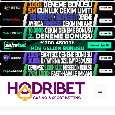
İçeriğe
atla
Menü