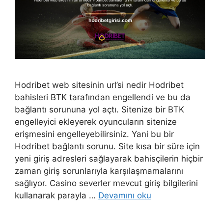
Hodribet web sitesinin url’si nedir Hodribet
bahisleri BTK tarafından engellendi ve bu da
bağlantı sorununa yol açtı. Sitenize bir BTK
engelleyici ekleyerek oyuncuların sitenize
erişmesini engelleyebilirsiniz. Yani bu bir
Hodribet bağlantı sorunu. Site kısa bir süre için
yeni giriş adresleri sağlayarak bahisçilerin hiçbir
zaman giriş sorunlarıyla karşılaşmamalarını
sağlıyor. Casino severler mevcut giriş bilgilerini
kullanarak parayla …
Devamını oku