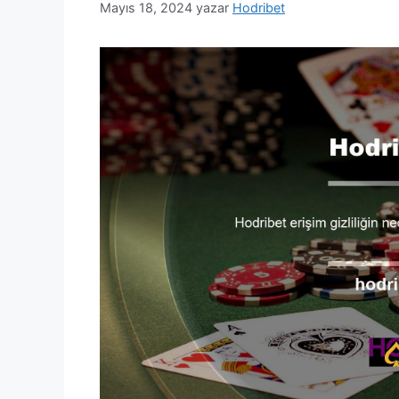
Mayıs 18, 2024
yazar
Hodribet