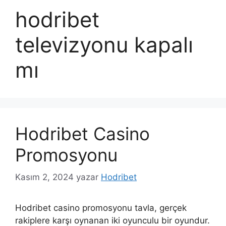
hodribet
televizyonu kapalı
mı
Hodribet Casino
Promosyonu
Kasım 2, 2024
yazar
Hodribet
Hodribet casino promosyonu tavla, gerçek
rakiplere karşı oynanan iki oyunculu bir oyundur.