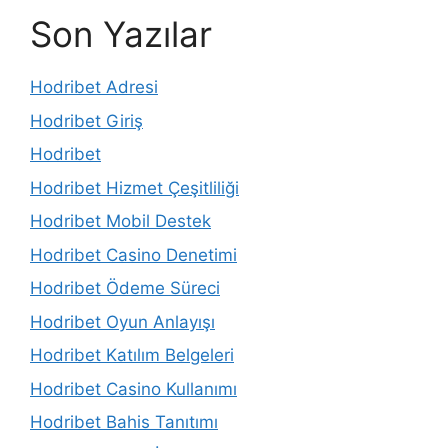
Son Yazılar
Hodribet Adresi
Hodribet Giriş
Hodribet
Hodribet Hizmet Çeşitliliği
Hodribet Mobil Destek
Hodribet Casino Denetimi
Hodribet Ödeme Süreci
Hodribet Oyun Anlayışı
Hodribet Katılım Belgeleri
Hodribet Casino Kullanımı
Hodribet Bahis Tanıtımı