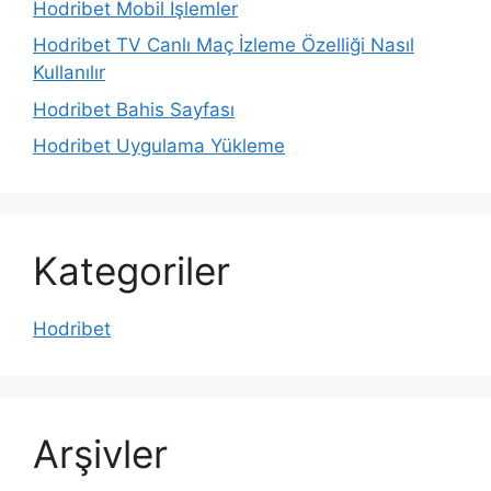
Hodribet Mobil İşlemler
Hodribet TV Canlı Maç İzleme Özelliği Nasıl
Kullanılır
Hodribet Bahis Sayfası
Hodribet Uygulama Yükleme
Kategoriler
Hodribet
Arşivler