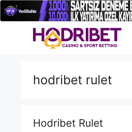
İçeriğe
atla
hodribet rulet
Hodribet Rulet