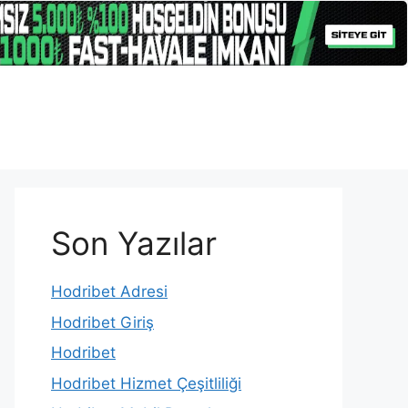
Son Yazılar
Hodribet Adresi
Hodribet Giriş
Hodribet
Hodribet Hizmet Çeşitliliği