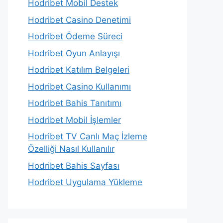
Hodribet Mobil Destek
Hodribet Casino Denetimi
Hodribet Ödeme Süreci
Hodribet Oyun Anlayışı
Hodribet Katılım Belgeleri
Hodribet Casino Kullanımı
Hodribet Bahis Tanıtımı
Hodribet Mobil İşlemler
Hodribet TV Canlı Maç İzleme
Özelliği Nasıl Kullanılır
Hodribet Bahis Sayfası
Hodribet Uygulama Yükleme