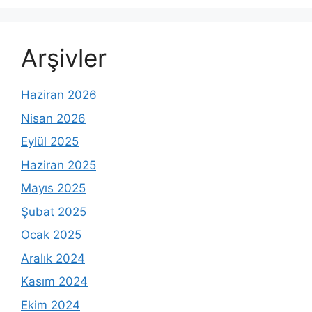
Arşivler
Haziran 2026
Nisan 2026
Eylül 2025
Haziran 2025
Mayıs 2025
Şubat 2025
Ocak 2025
Aralık 2024
Kasım 2024
Ekim 2024