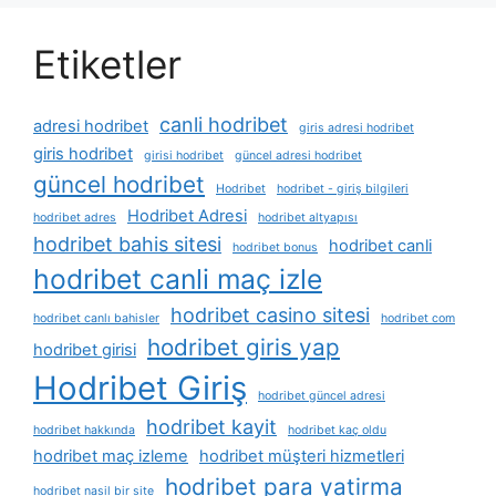
Etiketler
canli hodribet
adresi hodribet
giris adresi hodribet
giris hodribet
girisi hodribet
güncel adresi hodribet
güncel hodribet
Hodribet
hodribet - giriş bilgileri
Hodribet Adresi
hodribet adres
hodribet altyapısı
hodribet bahis sitesi
hodribet canli
hodribet bonus
hodribet canli maç izle
hodribet casino sitesi
hodribet canlı bahisler
hodribet com
hodribet giris yap
hodribet girisi
Hodribet Giriş
hodribet güncel adresi
hodribet kayit
hodribet hakkında
hodribet kaç oldu
hodribet maç izleme
hodribet müşteri hizmetleri
hodribet para yatirma
hodribet nasil bir site