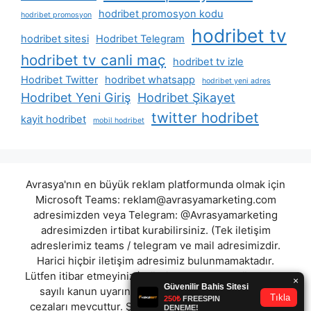
hodribet promosyon kodu
hodribet promosyon
hodribet tv
hodribet sitesi
Hodribet Telegram
hodribet tv canli maç
hodribet tv izle
Hodribet Twitter
hodribet whatsapp
hodribet yeni adres
Hodribet Yeni Giriş
Hodribet Şikayet
twitter hodribet
kayit hodribet
mobil hodribet
Avrasya'nın en büyük reklam platformunda olmak için
Microsoft Teams:
reklam@avrasyamarketing.com
adresimizden veya Telegram: @Avrasyamarketing
adresimizden irtibat kurabilirsiniz. (Tek iletişim
adreslerimiz teams / telegram ve mail adresimizdir.
Harici hiçbir iletişim adresimiz bulunmamaktadır.
Lütfen itibar etmeyiniz.) Türkiye yasalarına göre 7258
sayılı kanun uyarınca yasa dışı bahis oynamanın
cezaları mevcuttur. Şu an bulunduğunuz site hiç bir