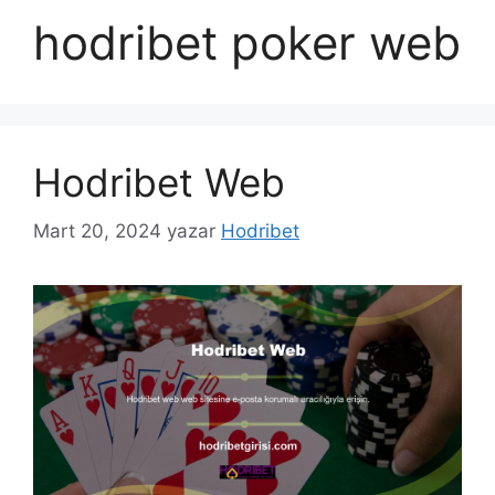
hodribet poker web
Hodribet Web
Mart 20, 2024
yazar
Hodribet