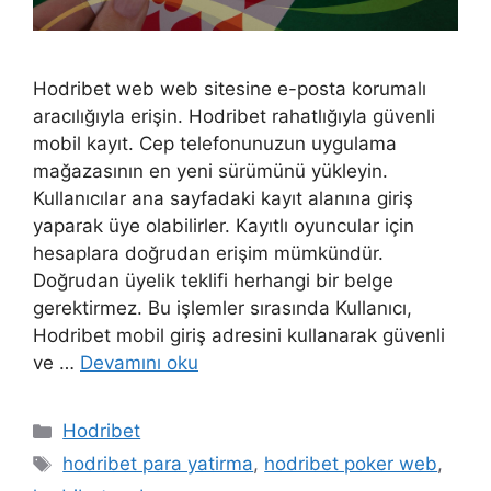
Hodribet web web sitesine e-posta korumalı
aracılığıyla erişin. Hodribet rahatlığıyla güvenli
mobil kayıt. Cep telefonunuzun uygulama
mağazasının en yeni sürümünü yükleyin.
Kullanıcılar ana sayfadaki kayıt alanına giriş
yaparak üye olabilirler. Kayıtlı oyuncular için
hesaplara doğrudan erişim mümkündür.
Doğrudan üyelik teklifi herhangi bir belge
gerektirmez. Bu işlemler sırasında Kullanıcı,
Hodribet mobil giriş adresini kullanarak güvenli
ve …
Devamını oku
Kategoriler
Hodribet
Etiketler
hodribet para yatirma
,
hodribet poker web
,