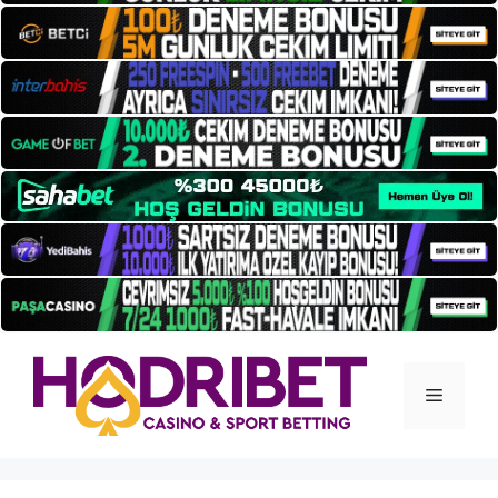
İçeriğe
atla
Menü