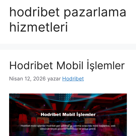
hodribet pazarlama
hizmetleri
Hodribet Mobil İşlemler
Nisan 12, 2026
yazar
Hodribet