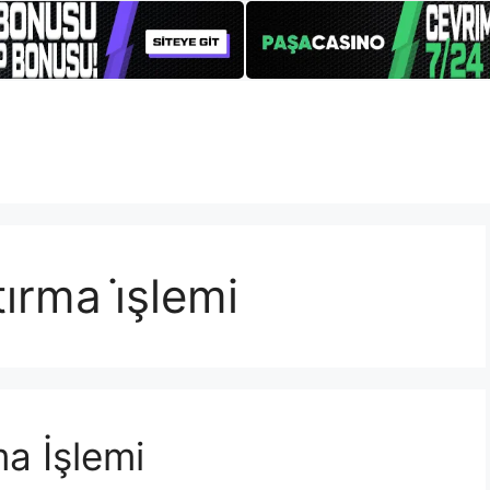
ırma i̇şlemi
a İşlemi