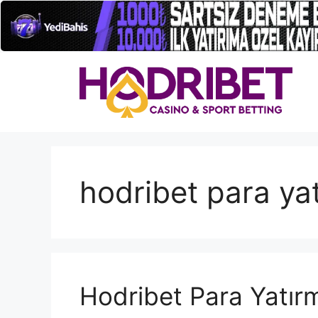
İçeriğe
atla
hodribet para yat
Hodribet Para Yatırm