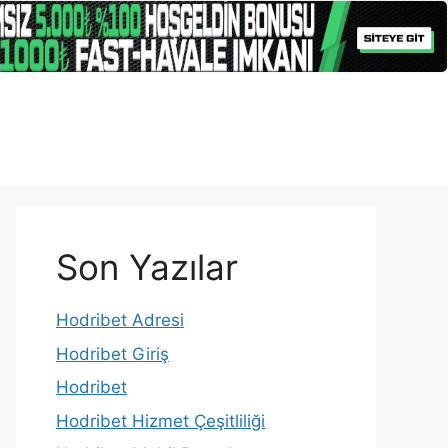
Son Yazılar
Hodribet Adresi
Hodribet Giriş
Hodribet
Hodribet Hizmet Çeşitliliği