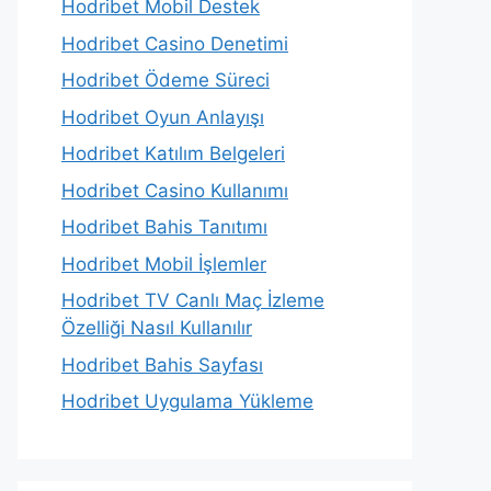
Hodribet Mobil Destek
Hodribet Casino Denetimi
Hodribet Ödeme Süreci
Hodribet Oyun Anlayışı
Hodribet Katılım Belgeleri
Hodribet Casino Kullanımı
Hodribet Bahis Tanıtımı
Hodribet Mobil İşlemler
Hodribet TV Canlı Maç İzleme
Özelliği Nasıl Kullanılır
Hodribet Bahis Sayfası
Hodribet Uygulama Yükleme