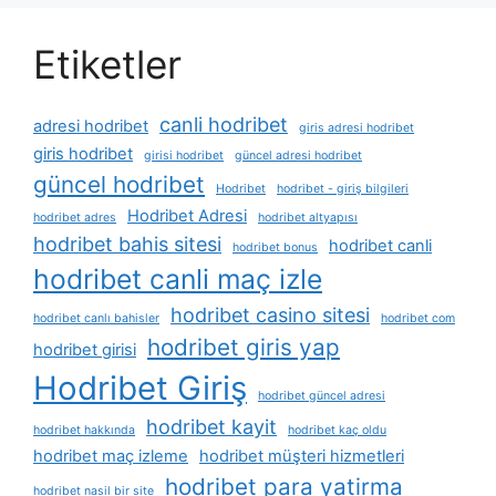
Etiketler
canli hodribet
adresi hodribet
giris adresi hodribet
giris hodribet
girisi hodribet
güncel adresi hodribet
güncel hodribet
Hodribet
hodribet - giriş bilgileri
Hodribet Adresi
hodribet adres
hodribet altyapısı
hodribet bahis sitesi
hodribet canli
hodribet bonus
hodribet canli maç izle
hodribet casino sitesi
hodribet canlı bahisler
hodribet com
hodribet giris yap
hodribet girisi
Hodribet Giriş
hodribet güncel adresi
hodribet kayit
hodribet hakkında
hodribet kaç oldu
hodribet maç izleme
hodribet müşteri hizmetleri
hodribet para yatirma
hodribet nasil bir site