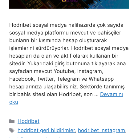
Hodribet sosyal medya halihazırda çok sayıda
sosyal medya platformu mevcut ve bahisçiler
bunların bir kısmında hesap oluşturarak
işlemlerini sürdürüyorlar. Hodribet sosyal medya
hesapları da olan ve aktif olarak kullanan bir
sitedir. Yukarıdaki giriş butonuna tıklayarak ana
sayfadan mevcut Youtube, Instagram,
Facebook, Twitter, Telegram ve Whatsapp
hesaplarınıza ulaşabilirsiniz. Sektörde tanınmış
bir bahis sitesi olan Hodribet, son …
Devamını
oku
Kategoriler
Hodribet
Etiketler
hodribet geri bildirimler
,
hodribet instagram
,