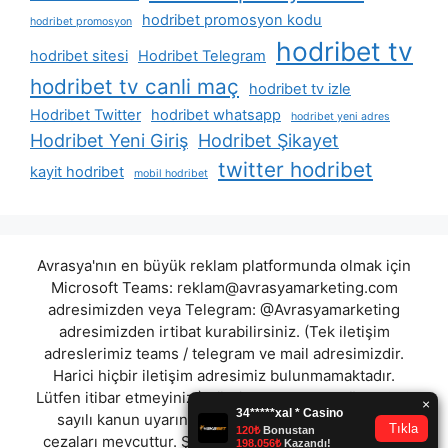
hodribet promosyon kodu
hodribet promosyon
hodribet tv
hodribet sitesi
Hodribet Telegram
hodribet tv canli maç
hodribet tv izle
Hodribet Twitter
hodribet whatsapp
hodribet yeni adres
Hodribet Yeni Giriş
Hodribet Şikayet
twitter hodribet
kayit hodribet
mobil hodribet
Avrasya'nın en büyük reklam platformunda olmak için
Microsoft Teams:
reklam@avrasyamarketing.com
adresimizden veya Telegram: @Avrasyamarketing
adresimizden irtibat kurabilirsiniz. (Tek iletişim
adreslerimiz teams / telegram ve mail adresimizdir.
Harici hiçbir iletişim adresimiz bulunmamaktadır.
Lütfen itibar etmeyiniz.) Türkiye yasalarına göre 7258
sayılı kanun uyarınca yasa dışı bahis oynamanın
cezaları mevcuttur. Şu an bulunduğunuz site hiç bir