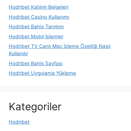
Hodribet Katılım Belgeleri
Hodribet Casino Kullanımı
Hodribet Bahis Tanıtımı
Hodribet Mobil İşlemler
Hodribet TV Canlı Maç İzleme Özelliği Nasıl
Kullanılır
Hodribet Bahis Sayfası
Hodribet Uygulama Yükleme
Kategoriler
Hodribet