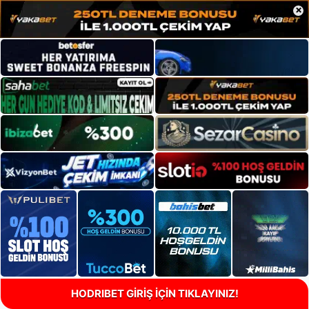
×
HODRIBET GİRİŞ İÇİN TIKLAYINIZ!