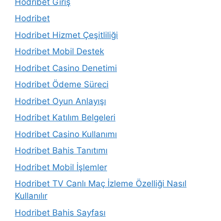
Hodribet Giriş
Hodribet
Hodribet Hizmet Çeşitliliği
Hodribet Mobil Destek
Hodribet Casino Denetimi
Hodribet Ödeme Süreci
Hodribet Oyun Anlayışı
Hodribet Katılım Belgeleri
Hodribet Casino Kullanımı
Hodribet Bahis Tanıtımı
Hodribet Mobil İşlemler
Hodribet TV Canlı Maç İzleme Özelliği Nasıl
Kullanılır
Hodribet Bahis Sayfası