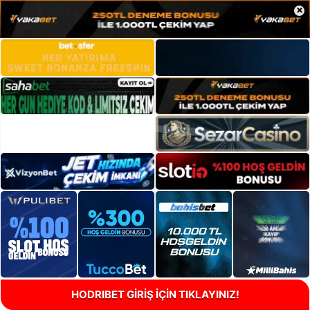
×
HODRIBET GİRİŞ İÇİN TIKLAYINIZ!