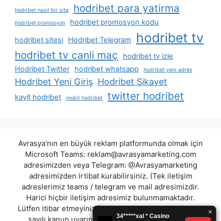
hodribet para yatirma
hodribet nasil bir site
hodribet promosyon kodu
hodribet promosyon
hodribet tv
hodribet sitesi
Hodribet Telegram
hodribet tv canli maç
hodribet tv izle
Hodribet Twitter
hodribet whatsapp
hodribet yeni adres
Hodribet Yeni Giriş
Hodribet Şikayet
twitter hodribet
kayit hodribet
mobil hodribet
Avrasya'nın en büyük reklam platformunda olmak için
Microsoft Teams:
reklam@avrasyamarketing.com
adresimizden veya Telegram: @Avrasyamarketing
adresimizden irtibat kurabilirsiniz. (Tek iletişim
adreslerimiz teams / telegram ve mail adresimizdir.
Harici hiçbir iletişim adresimiz bulunmamaktadır.
Lütfen itibar etmeyiniz.) Türkiye yasalarına göre 7258
sayılı kanun uyarınca yasa dışı bahis oynamanın