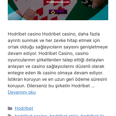
Hodribet casino Hodribet casino, daha fazla
ayrıntı sunmak ve her zevke hitap etmek için
ortak olduğu sağlayıcıların sayısını genişletmeye
devam ediyor. Hodribet Casino, casino
oyuncularının şirketlerden talep ettiği detayları
anlayan ve casino sağlayıcılarını düzenli olarak
entegre eden ilk casino olmaya devam ediyor.
İstikrarı koruyun ve en uzun geri ödeme süresini
koruyun. Dilerseniz bu şirketin Hodribet …
Devamını oku
Kategoriler
Hodribet
Etiketler