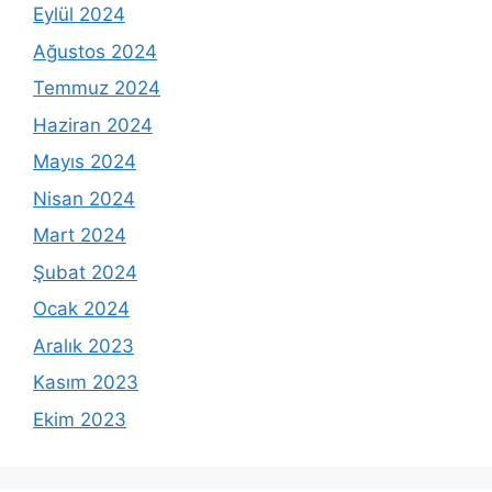
Eylül 2024
Ağustos 2024
Temmuz 2024
Haziran 2024
Mayıs 2024
Nisan 2024
Mart 2024
Şubat 2024
Ocak 2024
Aralık 2023
Kasım 2023
Ekim 2023