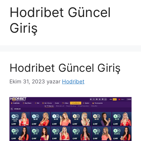
Hodribet Güncel
Giriş
Hodribet Güncel Giriş
Ekim 31, 2023
yazar
Hodribet