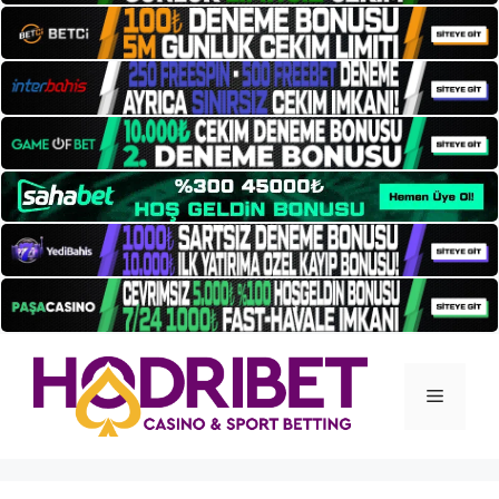
İçeriğe
atla
Menü