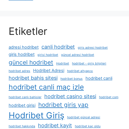
Etiketler
canli hodribet
adresi hodribet
giris adresi hodribet
giris hodribet
girisi hodribet
güncel adresi hodribet
güncel hodribet
Hodribet
hodribet - giriş bilgileri
Hodribet Adresi
hodribet adres
hodribet altyapısı
hodribet bahis sitesi
hodribet canli
hodribet bonus
hodribet canli maç izle
hodribet casino sitesi
hodribet canlı bahisler
hodribet com
hodribet giris yap
hodribet girisi
Hodribet Giriş
hodribet güncel adresi
hodribet kayit
hodribet hakkında
hodribet kaç oldu