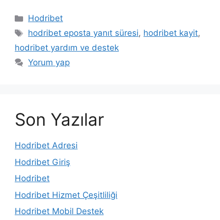
Kategoriler
Hodribet
Etiketler
hodribet eposta yanıt süresi
,
hodribet kayit
,
hodribet yardım ve destek
Yorum yap
Son Yazılar
Hodribet Adresi
Hodribet Giriş
Hodribet
Hodribet Hizmet Çeşitliliği
Hodribet Mobil Destek