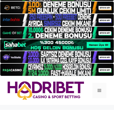
İçeriğe
atla
Menü