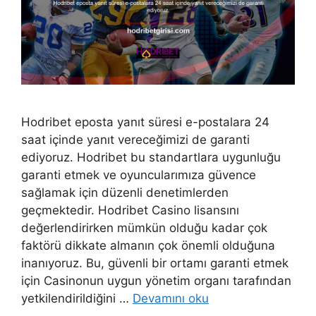
Hodribet eposta yanıt süresi e-postalara 24
saat içinde yanıt vereceğimizi de garanti
ediyoruz. Hodribet bu standartlara uygunluğu
garanti etmek ve oyuncularımıza güvence
sağlamak için düzenli denetimlerden
geçmektedir. Hodribet Casino lisansını
değerlendirirken mümkün olduğu kadar çok
faktörü dikkate almanın çok önemli olduğuna
inanıyoruz. Bu, güvenli bir ortamı garanti etmek
için Casinonun uygun yönetim organı tarafından
yetkilendirildiğini …
Devamını oku