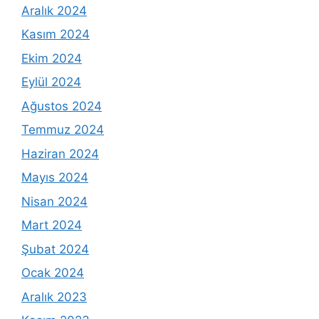
Aralık 2024
Kasım 2024
Ekim 2024
Eylül 2024
Ağustos 2024
Temmuz 2024
Haziran 2024
Mayıs 2024
Nisan 2024
Mart 2024
Şubat 2024
Ocak 2024
Aralık 2023