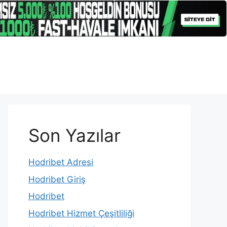
Son Yazılar
Hodribet Adresi
Hodribet Giriş
Hodribet
Hodribet Hizmet Çeşitliliği