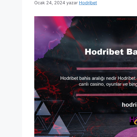
Ocak 24, 2024
yazar
Hodribet