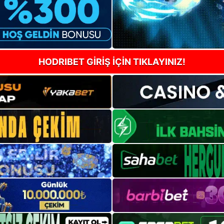
HODRIBET GİRİŞ İÇİN TIKLAYINIZ!