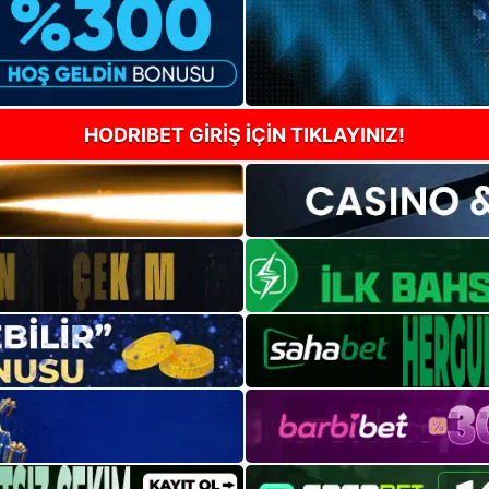
HODRIBET GİRİŞ İÇİN TIKLAYINIZ!