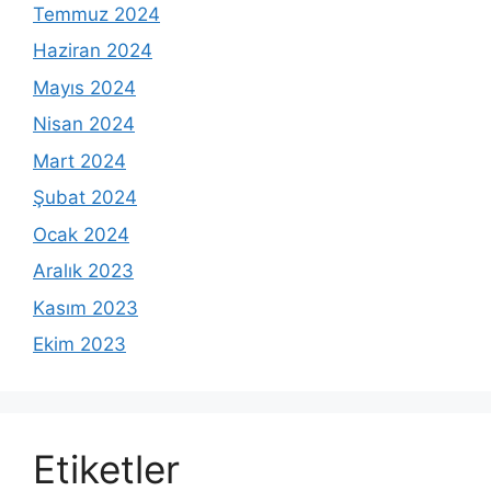
Temmuz 2024
Haziran 2024
Mayıs 2024
Nisan 2024
Mart 2024
Şubat 2024
Ocak 2024
Aralık 2023
Kasım 2023
Ekim 2023
Etiketler