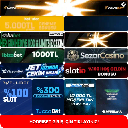
×
HODRIBET GİRİŞ İÇİN TIKLAYINIZ!