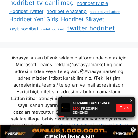
hodribet tv canli maç
hodribet tv izle
Hodribet Twitter
hodribet whatsapp
hodribet yeni adres
Hodribet Yeni Giriş
Hodribet Şikayet
twitter hodribet
kayit hodribet
mobil hodribet
Avrasya'nın en büyük reklam platformunda olmak için
Microsoft Teams:
reklam@avrasyamarketing.com
adresimizden veya Telegram: @Avrasyamarketing
adresimizden irtibat kurabilirsiniz. (Tek iletişim
adreslerimiz teams / telegram ve mail adresimizdir.
Harici hiçbir iletişim adresimiz bulunmamaktadır.
Lütfen itibar etmeyiniz.) Türkiye yasalarına göre 7258
sayılı kanun uyarınca yasa dışı bahis oynamanın
cezaları mevcuttur. Şu an bulunduğunuz site hiç bir
şekilde illegal bahis oyunları oynatmıyor ve oynamaya
aracı olmuyordur.
enjoybet
|
1000xbet
|
celtabit
|
hitbet
×
|
berlinbet
|
pumabet
|
maxwoon
|
pablosbet