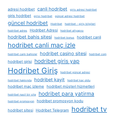
canli hodribet
adresi hodribet
giris adresi hodribet
giris hodribet
girisi hodribet
güncel adresi hodribet
güncel hodribet
Hodribet
hodribet - giriş bilgileri
Hodribet Adresi
hodribet adres
hodribet altyapısı
hodribet bahis sitesi
hodribet canli
hodribet bonus
hodribet canli maç izle
hodribet casino sitesi
hodribet canlı bahisler
hodribet com
hodribet giris yap
hodribet girisi
Hodribet Giriş
hodribet güncel adresi
hodribet kayit
hodribet hakkında
hodribet kaç oldu
hodribet maç izleme
hodribet müşteri hizmetleri
hodribet para yatirma
hodribet nasil bir site
hodribet promosyon kodu
hodribet promosyon
hodribet tv
hodribet sitesi
Hodribet Telegram