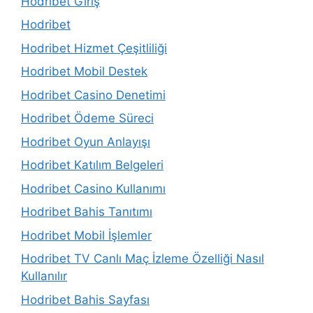
Hodribet Giriş
Hodribet
Hodribet Hizmet Çeşitliliği
Hodribet Mobil Destek
Hodribet Casino Denetimi
Hodribet Ödeme Süreci
Hodribet Oyun Anlayışı
Hodribet Katılım Belgeleri
Hodribet Casino Kullanımı
Hodribet Bahis Tanıtımı
Hodribet Mobil İşlemler
Hodribet TV Canlı Maç İzleme Özelliği Nasıl
Kullanılır
Hodribet Bahis Sayfası