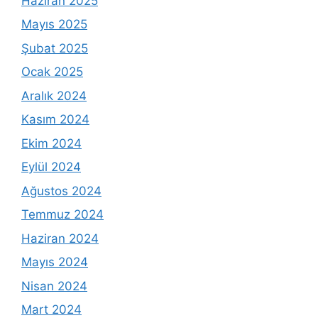
Haziran 2025
Mayıs 2025
Şubat 2025
Ocak 2025
Aralık 2024
Kasım 2024
Ekim 2024
Eylül 2024
Ağustos 2024
Temmuz 2024
Haziran 2024
Mayıs 2024
Nisan 2024
Mart 2024