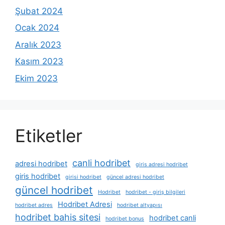
Şubat 2024
Ocak 2024
Aralık 2023
Kasım 2023
Ekim 2023
Etiketler
canli hodribet
adresi hodribet
giris adresi hodribet
giris hodribet
girisi hodribet
güncel adresi hodribet
güncel hodribet
Hodribet
hodribet - giriş bilgileri
Hodribet Adresi
hodribet adres
hodribet altyapısı
hodribet bahis sitesi
hodribet canli
hodribet bonus