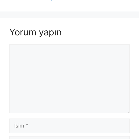
Yorum yapın
Yorum
İsim