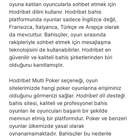
oyuna katılan oyuncularla sohbet etmek için
Hodribet dilini kullanır. Hodribet bahis
platformunda oyunlar sadece İngilizce değil,
Fransızca, İtalyanca, Türkçe ve Arapça olarak
da mevcuttur. Bahisçiler, oyun sırasında
rakipleriyle sohbet etmek için mesajlaşma
teknolojisini de kullanabilirler. Hodribet en
güvenilir ve kaliteli bahis şirketlerinden biri
olduğunu kanıtlamıştır.
Hodribet Multi Poker seçeneği, oyun
sitelerimizde hangi poker oyunlarına erişiminiz
olduğunu görmenizi sağlar.
Hodribet dil desteği
bahis sitesi, kaliteli ve profesyonel bahis
oyunları ile oyuncuları başarılı bir şekilde
memnun etmiş bir platformdur. Poker ve benzeri
oyunlar ülkemizde yasal olarak
oynanamamaktadır. Bahisçiler bu nedenle