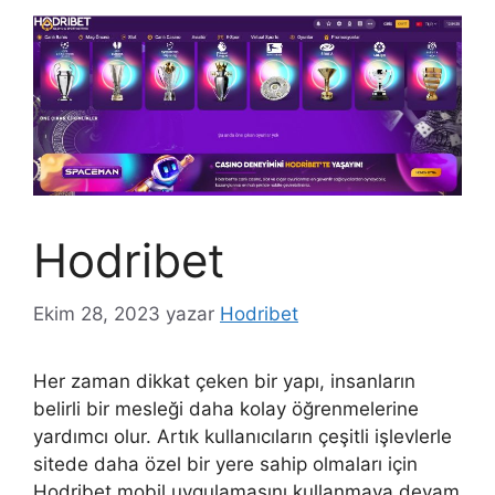
Hodribet
Ekim 28, 2023
yazar
Hodribet
Her zaman dikkat çeken bir yapı, insanların
belirli bir mesleği daha kolay öğrenmelerine
yardımcı olur. Artık kullanıcıların çeşitli işlevlerle
sitede daha özel bir yere sahip olmaları için
Hodribet mobil uygulamasını kullanmaya devam