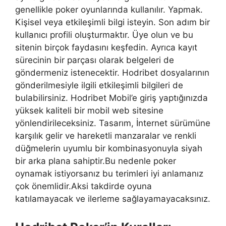
genellikle poker oyunlarında kullanılır. Yapmak.
Kişisel veya etkileşimli bilgi isteyin. Son adım bir
kullanıcı profili oluşturmaktır. Üye olun ve bu
sitenin birçok faydasını keşfedin. Ayrıca kayıt
sürecinin bir parçası olarak belgeleri de
göndermeniz istenecektir. Hodribet dosyalarının
gönderilmesiyle ilgili etkileşimli bilgileri de
bulabilirsiniz. Hodribet Mobil’e giriş yaptığınızda
yüksek kaliteli bir mobil web sitesine
yönlendirileceksiniz. Tasarım, İnternet sürümüne
karşılık gelir ve hareketli manzaralar ve renkli
düğmelerin uyumlu bir kombinasyonuyla siyah
bir arka plana sahiptir.Bu nedenle poker
oynamak istiyorsanız bu terimleri iyi anlamanız
çok önemlidir.Aksi takdirde oyuna
katılamayacak ve ilerleme sağlayamayacaksınız.