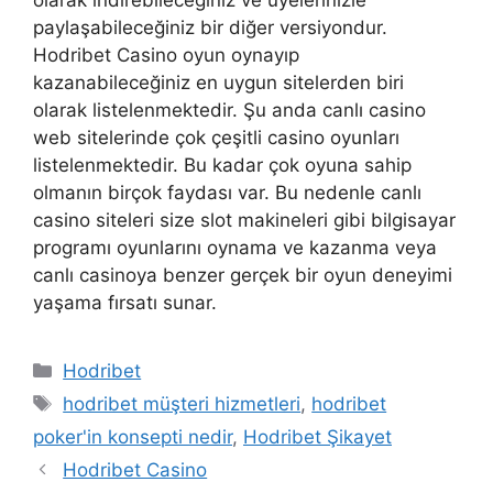
paylaşabileceğiniz bir diğer versiyondur.
Hodribet Casino oyun oynayıp
kazanabileceğiniz en uygun sitelerden biri
olarak listelenmektedir. Şu anda canlı casino
web sitelerinde çok çeşitli casino oyunları
listelenmektedir. Bu kadar çok oyuna sahip
olmanın birçok faydası var. Bu nedenle canlı
casino siteleri size slot makineleri gibi bilgisayar
programı oyunlarını oynama ve kazanma veya
canlı casinoya benzer gerçek bir oyun deneyimi
yaşama fırsatı sunar.
Kategoriler
Hodribet
Etiketler
hodribet müşteri hizmetleri
,
hodribet
poker'in konsepti nedir
,
Hodribet Şikayet
Hodribet Casino