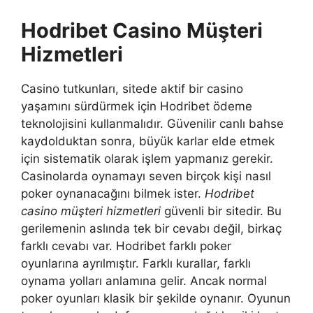
Hodribet Casino Müşteri
Hizmetleri
Casino tutkunları, sitede aktif bir casino
yaşamını sürdürmek için Hodribet ödeme
teknolojisini kullanmalıdır. Güvenilir canlı bahse
kaydolduktan sonra, büyük karlar elde etmek
için sistematik olarak işlem yapmanız gerekir.
Casinolarda oynamayı seven birçok kişi nasıl
poker oynanacağını bilmek ister.
Hodribet
casino müşteri hizmetleri
güvenli bir sitedir. Bu
gerilemenin aslında tek bir cevabı değil, birkaç
farklı cevabı var. Hodribet farklı poker
oyunlarına ayrılmıştır. Farklı kurallar, farklı
oynama yolları anlamına gelir. Ancak normal
poker oyunları klasik bir şekilde oynanır. Oyunun