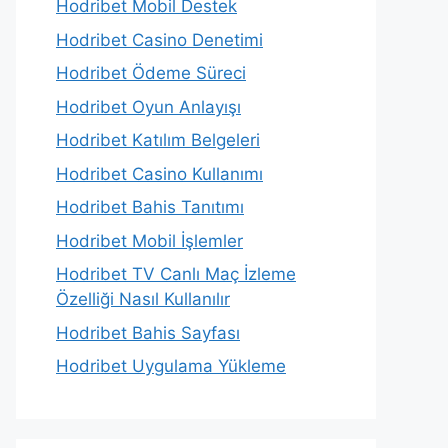
Hodribet Mobil Destek
Hodribet Casino Denetimi
Hodribet Ödeme Süreci
Hodribet Oyun Anlayışı
Hodribet Katılım Belgeleri
Hodribet Casino Kullanımı
Hodribet Bahis Tanıtımı
Hodribet Mobil İşlemler
Hodribet TV Canlı Maç İzleme
Özelliği Nasıl Kullanılır
Hodribet Bahis Sayfası
Hodribet Uygulama Yükleme