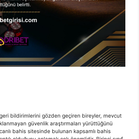
geri bildirimlerini gözden geçiren bireyler, mevcut
ıklanmayan güvenlik araştırmaları yürüttüğünü
t canlı bahis sitesinde bulunan kapsamlı bahis
ntılı olduğunu anlamak çok önemlidir. Birinci sınıf