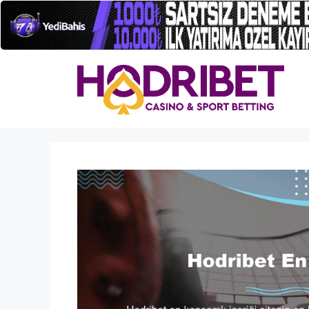
İçeriğe
atla