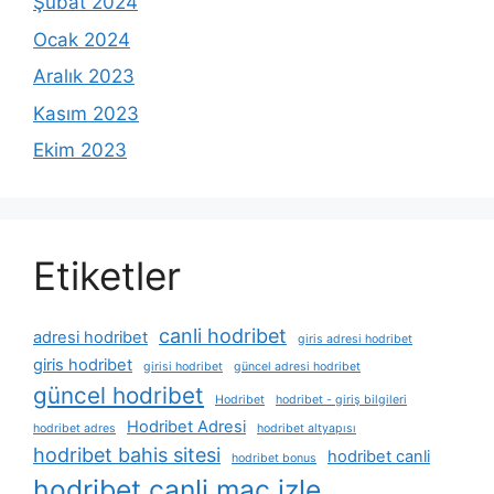
Şubat 2024
Ocak 2024
Aralık 2023
Kasım 2023
Ekim 2023
Etiketler
canli hodribet
adresi hodribet
giris adresi hodribet
giris hodribet
girisi hodribet
güncel adresi hodribet
güncel hodribet
Hodribet
hodribet - giriş bilgileri
Hodribet Adresi
hodribet adres
hodribet altyapısı
hodribet bahis sitesi
hodribet canli
hodribet bonus
hodribet canli maç izle