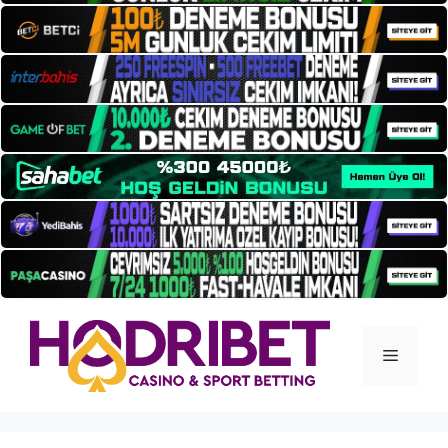
İçeriğe
atla
Menü