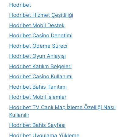
Hodribet
Hodribet Hizmet Çeşitliliği
Hodribet Mobil Destek
Hodribet Casino Denetimi
Hodribet Ödeme Süreci
Hodribet Oyun Anlayışı
Hodribet Katılım Belgeleri
Hodribet Casino Kullanımı
Hodribet Bahis Tanıtımı
Hodribet Mobil İşlemler
Hodribet TV Canlı Maç İzleme Özelliği Nasıl
Kullanılır
Hodribet Bahis Sayfası
Hodribet Uygulama Yükleme