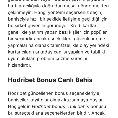
hattı aracılığıyla doğrudan mesaj göndermekten
çekinmeyin. Hangi yöntemi seçerseniz seçin,
bahisçiyle hızlı bir şekilde iletişime geçildiği için
bu şirket güvenilir görünüyor. Kredi kartları,
genellikle yatırım yapan bazı kişiler için popüler
bir seçimdir ancak esneklikleri, güvenli ödeme
yapmalarına olanak tanır.Özellikle olay yerindeki
kurtarıcıların arkadaş canlısı yapıları ve tabii ki
uyumlulukları problem çözme sürecini
hızlandırdı.
Hodribet Bonus Canlı Bahis
Hodribet güncellenen bonus seçenekleriyle,
bahisçiler kayıt olur olmaz kazanmaya başlar.
Hoş geldin
Hodribet bonus canlı bahis
bonusu
bu süreçteki ana seçeneklerden biridir. Ancak