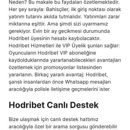
Neden? Bu makale bu faydaları özetlemektedir.
Her şey sırayla: Bahisçiler, ilk giriş noktası olarak
yatırım tutarını akılda tutmalıdır. Yatırımları zarar
miktarına eşittir. Ama şimdi sizi uyarmamız
gerekiyor. Evin bir ay gecikmesi durumunda
Hodribet üyesinin hesabı kaybolacaktır.
Hodribet Hizmetleri ile VIP Üyelik şunları sağlar:
Oyuncuların Hodribet VIP aboneliğine
kaydolduklarında yararlanabilecekleri avantajları
özetlemek için promosyonlar listesinden
yararlanın. Birkaç yararlı avantaj: Hodribet,
şanslı insanlardan önce Whatsapp mesajları
aracılığıyla polisle iletişime geçmelerini ister
Hodribet Canlı Destek
Bize ulaşmak için canlı destek hattımız
aracılığıyla özel bir arama sorgusu gönderebilir