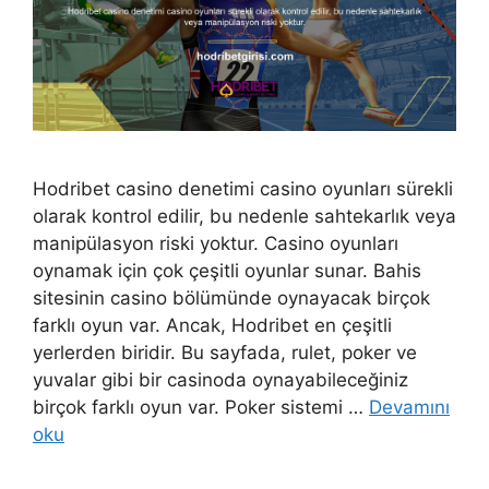
Hodribet casino denetimi casino oyunları sürekli
olarak kontrol edilir, bu nedenle sahtekarlık veya
manipülasyon riski yoktur. Casino oyunları
oynamak için çok çeşitli oyunlar sunar. Bahis
sitesinin casino bölümünde oynayacak birçok
farklı oyun var. Ancak, Hodribet en çeşitli
yerlerden biridir. Bu sayfada, rulet, poker ve
yuvalar gibi bir casinoda oynayabileceğiniz
birçok farklı oyun var. Poker sistemi …
Devamını
oku