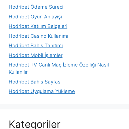
Hodribet Ödeme Süreci
Hodribet Oyun Anlayışı
Hodribet Katılım Belgeleri
Hodribet Casino Kullanımı
Hodribet Bahis Tanıtımı
Hodribet Mobil İşlemler
Hodribet TV Canlı Maç İzleme Özelliği Nasıl
Kullanılır
Hodribet Bahis Sayfası
Hodribet Uygulama Yükleme
Kategoriler