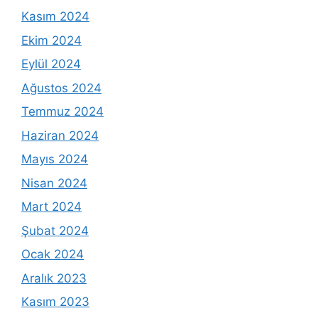
Kasım 2024
Ekim 2024
Eylül 2024
Ağustos 2024
Temmuz 2024
Haziran 2024
Mayıs 2024
Nisan 2024
Mart 2024
Şubat 2024
Ocak 2024
Aralık 2023
Kasım 2023