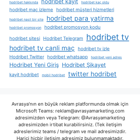
hodribet kayit
hodribet hakkında
hodribet kaç oldu
hodribet maç izleme
hodribet müşteri hizmetleri
hodribet para yatirma
hodribet nasil bir site
hodribet promosyon kodu
hodribet promosyon
hodribet tv
hodribet sitesi
Hodribet Telegram
hodribet tv canli maç
hodribet tv izle
Hodribet Twitter
hodribet whatsapp
hodribet yeni adres
Hodribet Yeni Giriş
Hodribet Şikayet
twitter hodribet
kayit hodribet
mobil hodribet
Avrasya'nın en büyük reklam platformunda olmak için
Microsoft Teams:
reklam@avrasyamarketing.com
adresimizden veya Telegram: @Avrasyamarketing
adresimizden irtibat kurabilirsiniz. (Tek iletişim
adreslerimiz teams / telegram ve mail adresimizdir.
Harici hiçbir iletişim adresimiz bulunmamaktadır.