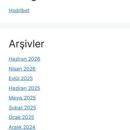
Hodribet
Arşivler
Haziran 2026
Nisan 2026
Eylül 2025
Haziran 2025
Mayıs 2025
Şubat 2025
Ocak 2025
Aralık 2024