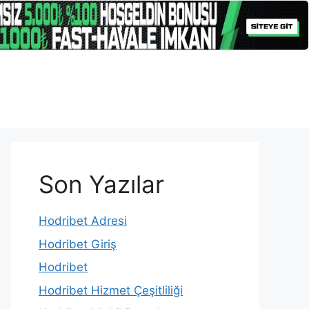
Son Yazılar
Hodribet Adresi
Hodribet Giriş
Hodribet
Hodribet Hizmet Çeşitliliği