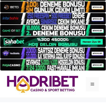
İçeriğe
atla
Menü