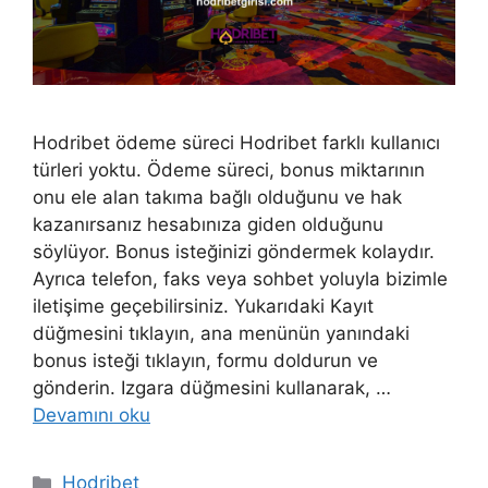
Hodribet ödeme süreci Hodribet farklı kullanıcı
türleri yoktu. Ödeme süreci, bonus miktarının
onu ele alan takıma bağlı olduğunu ve hak
kazanırsanız hesabınıza giden olduğunu
söylüyor. Bonus isteğinizi göndermek kolaydır.
Ayrıca telefon, faks veya sohbet yoluyla bizimle
iletişime geçebilirsiniz. Yukarıdaki Kayıt
düğmesini tıklayın, ana menünün yanındaki
bonus isteği tıklayın, formu doldurun ve
gönderin. Izgara düğmesini kullanarak, …
Devamını oku
Kategoriler
Hodribet