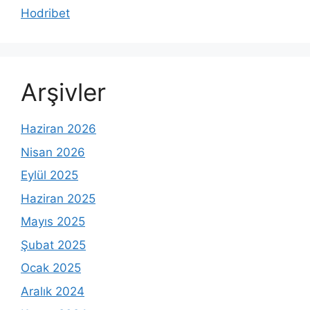
Hodribet
Arşivler
Haziran 2026
Nisan 2026
Eylül 2025
Haziran 2025
Mayıs 2025
Şubat 2025
Ocak 2025
Aralık 2024