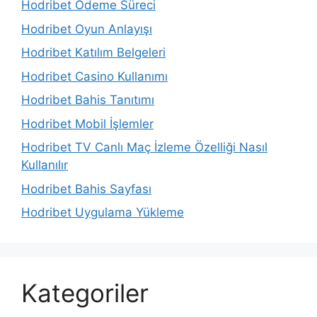
Hodribet Ödeme Süreci
Hodribet Oyun Anlayışı
Hodribet Katılım Belgeleri
Hodribet Casino Kullanımı
Hodribet Bahis Tanıtımı
Hodribet Mobil İşlemler
Hodribet TV Canlı Maç İzleme Özelliği Nasıl
Kullanılır
Hodribet Bahis Sayfası
Hodribet Uygulama Yükleme
Kategoriler