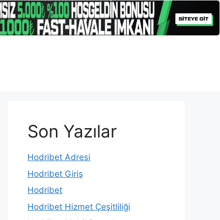
Son Yazılar
Hodribet Adresi
Hodribet Giriş
Hodribet
Hodribet Hizmet Çeşitliliği