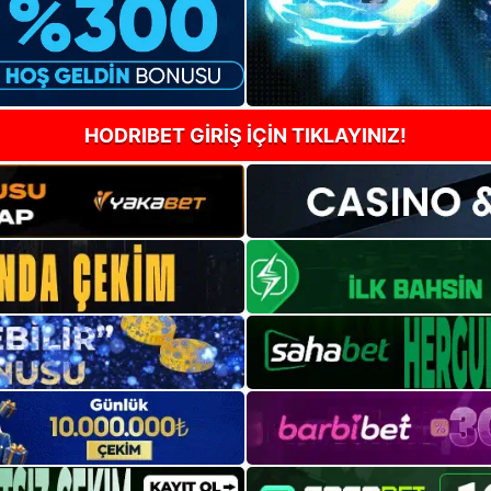
HODRIBET GİRİŞ İÇİN TIKLAYINIZ!